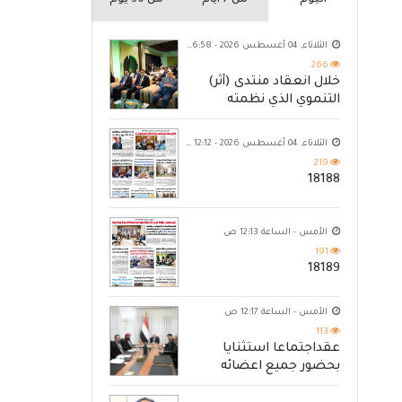
اليوم
من 7 ايام
من 30 يوم
الثلاثاء, 04 أغسطس 2026 - 06:58 م
266
خلال انعقاد منتدى (أثر)
التنموي الذي نظمته
مؤسسة حضرموت
الثلاثاء, 04 أغسطس 2026 - 12:12 ص
219
18188
الأمس - الساعة 12:13 ص
191
18189
الأمس - الساعة 12:17 ص
113
عقداجتماعا استثنايا
بحضور جميع اعضائه