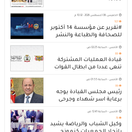
الخميس, 06 أغسطس 2026 - 10:32 م
107
#تقرير عن مؤسسة 14 أكتوبر
للصحافة والطباعة والنشر
الأمس - الساعة 02:25 ص
88
قيادة العمليات المشتركة
تنعى عددا من ابطال القوات
المسلحة
الأمس - الساعة 01:55 ص
86
رئيس مجلس القيادة يوجه
برعاية اسر شهداء وجرحى
الهجوم الإرهابي الحوثي والرد
الأمس - الساعة 12:41 ص
الحازم على مصدر التهديد
76
وكيل الشباب والرياضة يشيد
باتحاد الجمعيات كنموذج