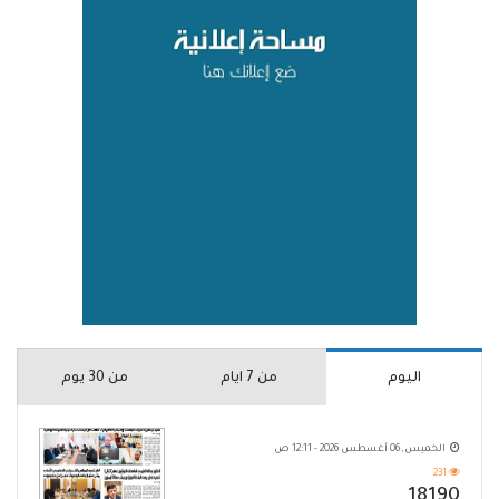
اليوم
من 7 ايام
من 30 يوم
الخميس, 06 أغسطس 2026 - 12:11 ص
231
18190