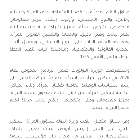
وتناول اللقاء، عدداً من القضايا المتعلقة بملف المرأة والسلام
والأمن، والنوع الاجتماعي، وأولوية إنشاء مركز معلوماتي
متخصص بشؤون المرأة، وتعزيز شراكة فنية فرنسية لبناء
نظام بيانات وطني دقيق، والحماية والتمكين القانوني للمرأة،
ومكافحة العنف القائم على النوع الاجتماعي، وتفعيل آليات
الحماية القانونية والاجتماعية، ومناقشة آليات تنفيذ الخطة
الوطنية للقرار الأممي 1325.
واستعرضت الوزيرة الاولويات ضمن البرنامج الحكومي لعام
2026، في تمكين المرأة سياسياً واقتصادياً.. مؤكدة العمل على
رسم السياسات الوطنية الخاصة بقضايا المرأة، وبناء الهياكل
الداعمة لتمكين المرأة، من خلال إنشاء صندوق لتنمية المرأة،
ومركز معلوماتي وطني متخصص ونظم بيانات حديثة تخدم
قضايا المرأة اليمنية.
وفي سياق متصل، التقت وزيرة الدولة لشؤون المرأة، السفير
الليبي لدى اليمن إدريس أبوبكر، لبحث تعزيز الشراكة
الاستراتيجية بين البلدين في مجال بناء مؤسسات نسوية