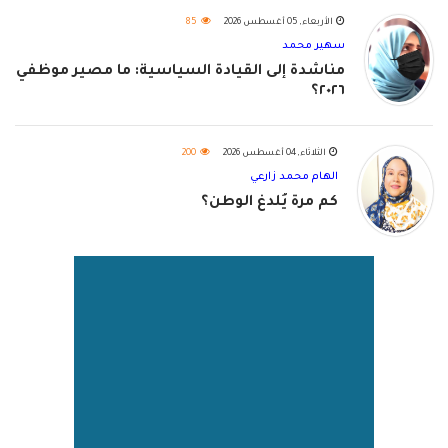
الأربعاء, 05 أغسطس 2026
85
سهير محمد
مناشدة إلى القيادة السياسية: ما مصير موظفي
٢٠٢٦؟
الثلاثاء, 04 أغسطس 2026
200
الهام محمد زارعي
كم مرة يُلدغ الوطن؟