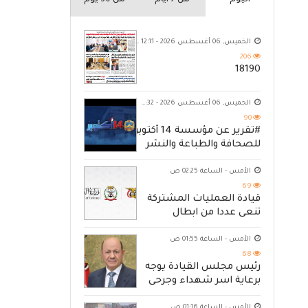
اليوم
من 7 ايام
من 30 يوم
الخميس, 06 أغسطس 2026 - 12:11 ص
206
18190
الخميس, 06 أغسطس 2026 - 10:32 م
90
#تقرير عن مؤسسة 14 أكتوبر
للصحافة والطباعة والنشر
الأمس - الساعة 02:25 ص
69
قيادة العمليات المشتركة
تنعى عددا من ابطال
القوات المسلحة
الأمس - الساعة 01:55 ص
68
رئيس مجلس القيادة يوجه
برعاية اسر شهداء وجرحى
الهجوم الإرهابي الحوثي
الأمس - الساعة 01:16 ص