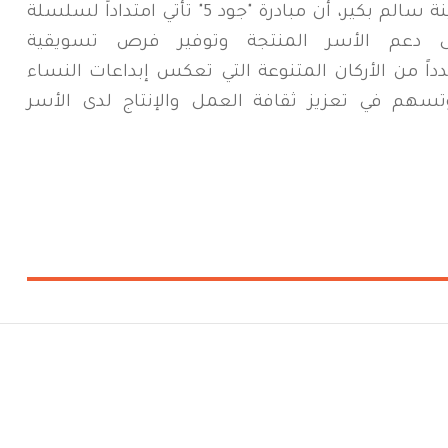
من جانبها، أوضحت منسقة المبادرة أمينة سالم بكير، أن مبادرة "جود 5" تأتي امتداداً لسلسلة
لى دعم الأسر المنتجة وتوفير فرص تسويقية
دداً من الأركان المتنوعة التي تعكس إبداعات النساء
وتسهم في تعزيز ثقافة العمل والإنتاج لدى الأسر