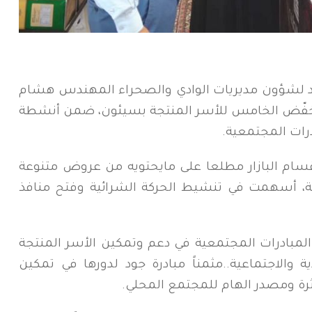
شؤون مديريات الوادي والصحراء المهندس هشام
ر المخفّض الخامس للأسر المنتجة بسيئون، ضمن أنشطة
درات المجتمعية.
ام البازار مطلعا على مايحتويه من عروض متنوعة
ة، أسهمت في تنشيط الحركة الشرائية وفتح منافذ
لمبادرات المجتمعية في دعم وتمكين الأسر المنتجة
ية والاجتماعية..مثمناً مبادرة جود لدورها في تمكين
ثرة ومصدر الهام للمجتمع المحلي.