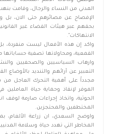
موظفي وكالات الامم المتحدة والمنظ
المدني من النساء والرجال، وقامت بنه
الإفصاح عن مصائرهم حتى الان، بل وتكي
بحقهم عبر هيئات القضاء غير القانوني
الانتهاكات".
واكد إن هذه الأفعال ليست منفردة، 
القمعية، ومحاولاتها تصفية حساباتها م
وارهاب السياسيين والصحفيين والن
التعبير عن آرائهم والتنديد بالأوضاع ا
مجدداً على أهمية التحرك العاجل من 
الموقر لإنقاذ وحماية حياة العاملين
الحوثية، واتخاذ إجراءات صارمة لوقف ان
المختطفين والمحتجزين.
واوضح السعدي، ان زراعة الألغام، بما
المخاطر التي تهدد حياة وسلامة المدنيي