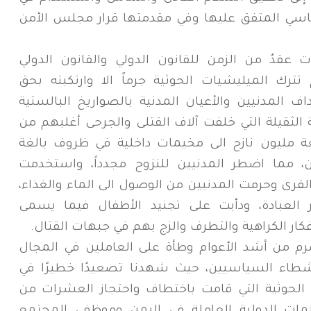
ياسي المتفق عليها وفي مقدمتها قرار مجلس الأمن
 عقدٌ من الزمن للقانون الدولي والقانون الدولي
ترك الميليشيات الحوثية جرماً الا وارتكبته بحق
ف المدنيين والأعيان المدنية بالصواريخ البالستية
الثقيلة التي خلفت آلاف القتلى والجرحى أغلبهم من
عة مليون نازح الى مخيمات داخلية في ظروف بالغة
 مما اضطر المدنيين للنزوح مجدداً، واستخدمت
قرى وحرمت المدنيين من الوصول الى الماء والغذاء،
لعبادة، ودأبت على تجنيد الأطفال فيما يسمى
ر الكراهية والتطرف والزج بهم في جبهات القتال.
م من أشد الأعوام وطأة على العاملين في المجال
نشطاء السياسيين، حيث شهدنا تصعيدًا خطيرًا في
 الحوثية التي قامت باختطاف واحتجاز العشرات من