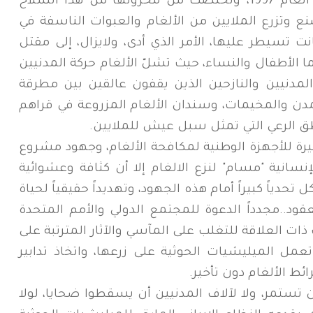
على معاهدة (اوتاوا) لحظر الألغام في العام 1997، وتخلصت من مخزونها من هذا السلاح
 وتزرع الملايين من الألغام والعبوات الناسفة في
 تسيطر عليها، الأمر الذي أدى، ولايزال، إلى مقتل
ا الأطفال والنساء، حيث تشلّ الألغام حركة المدنيين
المدنيين والنازحين الذين يقفون عالقين بين مطرقة
دن والمخيمات، وسندان الألغام المزروعة في قراهم
ق الرعي التي تمثل سبل عيش للملايين.
يرة للأجهزة الوطنية لمكافحة الألغام، وجهود مشروع
نسانية "مسام" لنزع الالغام إلا أن كثافة وعشوائية
حدياً كبيراً أمام هذه الجهود، وتهديداً حقيقياً لحياة
قود..مجدداً الدعوة للمجتمع الدولي والأمم المتحدة
ات العلاقة للتغلب على المآسي والآثار المترتبة على
تعمل الميليشيات الحوثية على زرعها، واتخاذ تدابير
 الألغام دون تأخير.
 تستمر، ولا لآلاف المدنيين أن يسقطوا ضحايا، لولا