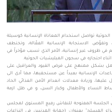
 الحوثية تواصل استخدام المعاناة الإنسانية كوسيلة
قوّض الاستجابة الإنسانية الفعّالة، وتختطف
م في ظروف غير إنسانية، الأمر الذي تسبب مؤخراً في
اثناء احتجازه في سجون الميليشيات الحوثية.
تعمل بشكل ممنهج على فرض القيود والعراقيل على
عدات الإنسانية بعيداً عن مستحقيها، مما أدى الى
عليها، وزيادة معدلات انعدام الأمن الغذائي الحاد
ط النساء والأطفال وكبار السن، و في ظل ازمة
،في الجلسة المفتوحة للنقاش رفيع المستوى لمجلس
زاع المسلح" بعنوان: (حماية المدنيين في النزاعات