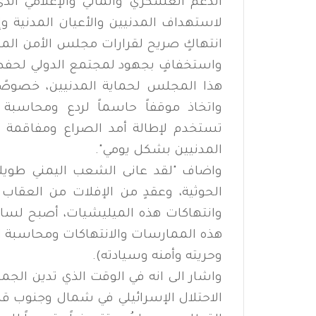
الدعم العسكري والمالي والإعلامي الذي
لاستهداف المدنيين والأعيان المدنية و
واستخفافٍ بجهود لمجتمع الدولي لحفظ ا
هذا المجلس لحماية المدنيين، خصوصًا ف
واتخاذ موقفاً حاسماً لردع ومحاسبة
تستخدم لإطالة أمد الصراع ومفاقمة ال
المدنيين بشكل يومي".
واضاف "لقد عانى الشعب اليمني طويلاً
الحوثية، وعقدٍ من الإفلات من العق
وانتهاكات هذه الميليشيات، أصبح لسان 
هذه الممارسات والانتهاكات ومحاسبة الج
وحريته وأمنه وسيادته).
واشار الى انه في الوقت الذي تدين الج
الاحتلال الإسرائيلي في شمال وجنوب ق