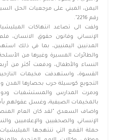
اليمن، المبني على مرجعيات الحل الس
رقم 2216".
ولفت الى تصاعد انتهاكات الميليشيات
الإنساني وقانون حقوق الانسان، فلم ت
المدنيين اليمنيين، بما في ذلك استهدا
والطائرات المسيرة وغيرها من الأسلحة 
النساء والأطفال، ودفعت أكثر من أرب
القسوة، واستهدفت مخيمات النازحين،
التجويع كوسيلة حرب بحصارها المدن وال
ودمرت المدارس والمستشفيات ودور ا
بالمخيمات الصيفية، وغسل عقولهم بأفكا
واضاف السعدي "لقد كان العام المنصر
الإنساني والصحفيين والإعلاميين وال
حملة القمع التي تنتهجها الميليشيات