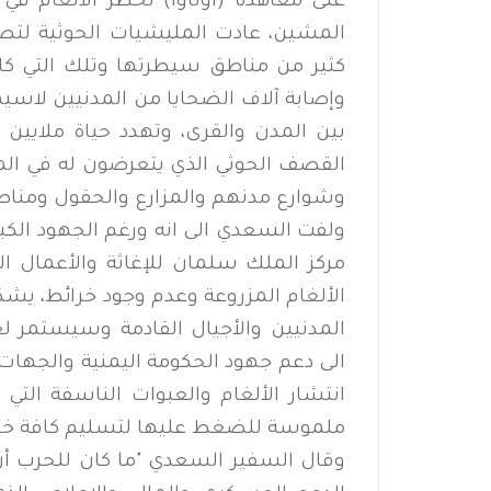
المشين، عادت المليشيات الحوثية لتصنع
كثير من مناطق سيطرتها وتلك التي كانت
وإصابة آلاف الضحايا من المدنيين لاسيم
بين المدن والقرى، وتهدد حياة ملايين 
القصف الحوثي الذي يتعرضون له في الم
وشوارع مدنهم والمزارع والحقول ومناط
ولفت السعدي الى انه ورغم الجهود الكب
مركز الملك سلمان للإغاثة والأعمال الإ
الألغام المزروعة وعدم وجود خرائط، يشكل ت
المدنيين والأجيال القادمة وسيستمر لع
الى دعم جهود الحكومة اليمنية والجهات ذ
انتشار الألغام والعبوات الناسفة التي 
ملموسة للضغط عليها لتسليم كافة خرائط
وقال السفير السعدي "​ما كان للحرب أن