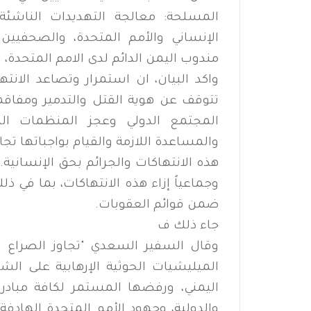
المسلحة: معالجة التهديدات الناشئة
الإنساني والأمم المتحدة، والصحفيين و
مندوب اليمن الدائم لدى الامم المتحدة، 
واكد البيان، ان استمرار وتصاعد الانتها
تتوقف عن هوية القتل والتدمير ومفاقم
المجتمع الدولي وعجز المنظمات الد
والمساعدة اللازمة والقيام بواجباتها تجا
هذه الانتهاكات والجرائم بحق الإنسانية..
وجماعياً إزاء هذه الانتهاكات، بما في ذل
ضمن قوائم العقوبات.
جاء ذلك ف
وقال السفير السعدي "تجاوز الصراع ف
الميليشيات الحوثية الإرهابية على ال
اليمني، ورفضها المستمر لكافة مباد
والدولية، وجهود الأمم المتحدة الهادف