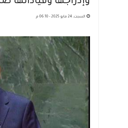
وإدراجها وقياداتها ض
السبت, 24 مايو 2025 - 06:10 م