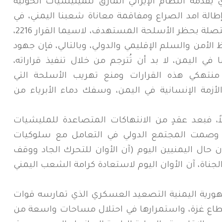
 يقدمه النظام الإيراني المارق للميليشيات الحوثية
إطالة امد الصراع ومفاقمة معاناة شعبنا اليمني، في
انتهاكٍ صريح لقرارات مجلس الأمن المتصلة بحظر الأسلحة المستهدف، لاسيما القرار 2216،
لأمن والسلم الإقليمي والدولي، وبالتالي، فإن جهود
ي اليمن، لا بد أن تُترجم من خلال تنفيذ قراراته،
 منتهكي هذه القرارات ومنع تهريب الأسلحة التي
أزمة الإنسانية في اليمن، وسفك دماء الأبرياء من
، فبعد عقدٍ من الانتهاكات المتصاعدة للمليشيات
اب وصمت المجتمع الدولي في التعامل مع سلوكيات
حال اليمنيين اليوم (آن الأوان للتحرك الجاد ووقف
ناة، آن الأوان اليوم لاستعادة كرامة الشعب اليمني
مهورية اليمنية التصعيد العسكري الذي تمارسه قوات
طاع غزة، واستمرارها في احتلال مساحات واسعة من