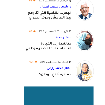
الأربعاء, 05 أغسطس 2026
63
د. ياسين سعيد نعمان
اليمن.. القضية التي تتأرجح
بين الهامش ومركز الصراع
الأربعاء, 05 أغسطس 2026
63
سهير محمد
مناشدة إلى القيادة
السياسية: ما مصير موظفي
٢٠٢٦؟
الثلاثاء, 04 أغسطس 2026
169
الهام محمد زارعي
كم مرة يُلدغ الوطن؟