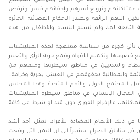
مات الدولية العاملة في اليمن وموظفي المجتمع
ب ممتلكاتهم وترويع أسرهم وإخفائهم قسراً وترفض
ل التهم الزائفة وتصدر الاحكام القضائية الجائرة
ة التابعة لها، ولم تسلم النساء والأطفال من هذه
بل تأتي كجزء من سياسة ممنهجة لهذه الميليشيات
ع خصومها وتكميم الأفواه وقمع حرية الرأي والتعبير
شطاء والمدنيين في مناطق سيطرتها ومنعهم من
لقائمة والمطالبة بحقوقهم في العيش بحرية وكرامة..
قبل المجتمع الدولي والأمم المتحدة وهذا المجلس
 في المجال الإنساني في مناطق سيطرة الميليشيات
تهاكاتها، والإفراج الفوري دون قيد او شرط عن كافة
 في ذلك الألغام المضادة للأفراد، تمثل أحد أشد
ن في مناطق الصراع..مشيراً الى ان اليمن التي وقعت