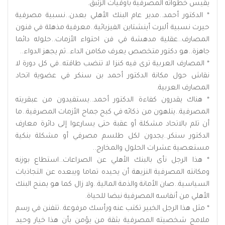
يقيس خطواته المصرفية بأوقيات الزئبق.
* الدكتور أحمد..مدير عام البنك الأهلي بعدن..نسبية مصرفية
حيرت نسبية ألبرت أينشتاين الفيزيائية..معرفية مذهلة في فنون
المصارف..عقلية مدهشة في فن احتواء الأزمات..حلوله دائما
جاهزة..هو دكتور متخصص يعرف مكامن الداء..ثم يجهز الدواء..
* المصارف العربية ترى فيه كنزا لا تنضب طاقته..في كل دورة لا
نقاش حول مكانة الدكتور أحمد بن سنكر في عضوية اتحاد
المصارف العربية.
* هناك يقدرون كفاءة الدكتور أحمد..يستفيدون من عبقريته
المصرفية..ينلهون من ذكائه في كبح جماح الأزمات المصرفية..ما
أن تلم بالاتحاد مشكلة أو عقبة حتى يسارعوا إلى دائرة معارف
الدكتور سنكر..يجدون لكل طلسم مصرفي أو مشكلة بنكية
مستعصية عشرات الحلول والمخارج..
* هذا الرجل نأى بالبنك الأهلي عن الصراعات..استطاع بوزنه
ومكانته المصرفية النزيهة أن يحيده تماما ويبعده عن التجاذبات
السياسية..صان الأمانة والذمة المالية..ولا زال كما هو يمنح البنك
الأهلي من أنفاسه المصرفية نبضا للحياة.
* مثل هذا الرجل الخبير تكتب عنه ورأسك مرفوعة..تتفنن في رسم
ملامح شخصيته المصرفية بثقة من يؤمن بأن هذا خيار وحيد