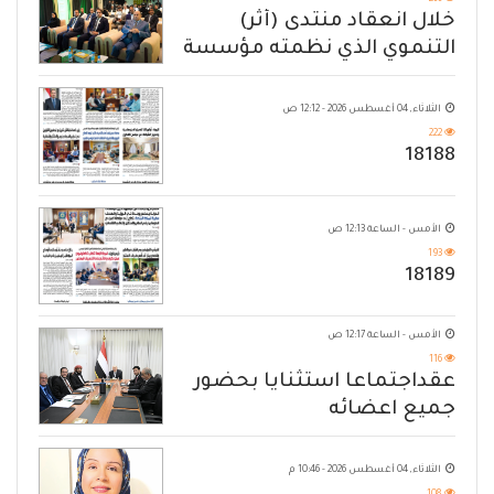
266
خلال انعقاد منتدى (أثر)
التنموي الذي نظمته مؤسسة
حضرموت
الثلاثاء, 04 أغسطس 2026 - 12:12 ص
222
18188
الأمس - الساعة 12:13 ص
193
18189
الأمس - الساعة 12:17 ص
116
عقداجتماعا استثنايا بحضور
جميع اعضائه
الثلاثاء, 04 أغسطس 2026 - 10:46 م