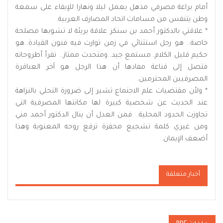
أمام براعة مصرفي مذهل يعمل ليلا ونهارا للإبقاء على سمعة
وطن يتنفس من مسامات اتحاد المصارف العربية.
* علاقتي بالدكتور أحمد بن سنكر علاقة بريئة لا تشوبها مصلحة
خاصة.. هو رجل استثنائي في زمن توارت فيه فنون القيادة..هو
حكيم قليل الكلام..مستمع جيد..ومتحدث ممتاز.. تقرأ أطروحاته
فتصل إلى قناعة مفادها أن هذا الرجل هو آخر العباقرة
المصرفيين المحترمين.
* ولأن مقتضيات علم الاجتماع تشير إلى ضرورة التحلي بالنزاهة
عند الحديث عن شخصية كبيرة لها مكانتها المصرفية التي
تجاوزت الحدود المحلية.. فمن العدل أن ينال الدكتور أحمد مني
ومن غيري كلمة تشجيع محفزة ترفع روحه المعنوية وهذا
أضعف الإيمان.
أخبار متعلقة