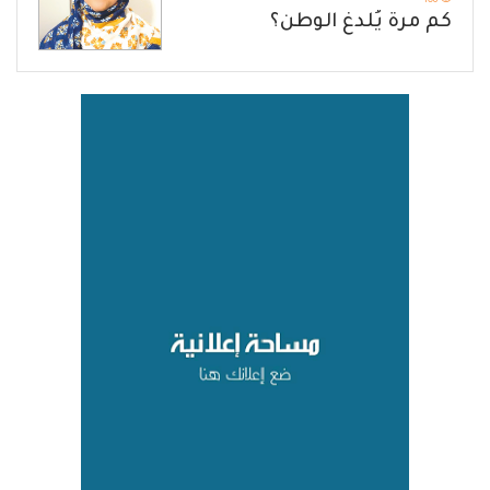
108
كم مرة يُلدغ الوطن؟