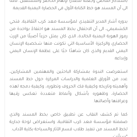
باستذكار الماضي وجعله مصدرًا لإلهام الحاضر والمستقبل..لافتاً
الى أن المسند هو خط الكتابة الأول في الحضارة اليمنية القديمة.
بدوره أشار المدير التنفيذي لمؤسسة معد كرب الثقافية، فتحي
الكشميمي، الى أن الاحتفال بخط المسند هو احتفاءً بواحدة من
رموز الهوية اليمنية الخالدة، الذي كان يمثل حزءاً أصيلًا من الإرث
الحضاري والركيزة الأساسية التي تكونت منها شخصية الإنسان
اليمني القديم والذي كان شاهدًا حيًا على عظمة الإنسان اليمني
وإبداعه.
استعرضت الندوة بمشاركة الباحثين والمهتمين المشاركين،
عدد من الأوراق العلمية والدراسات المركزة حول خط المسند
وأهميته وتاريخه وكيفية فك الحروف وتطوره، وكيفية دمجه لهذه
الحضارة، وظهوره بأشكال وأنماط متعددة تعكس رقيها
وعراقتها وأصالتها.
كما تم كشف النقاب عن تطبيق خاص بخط المسند والذي
صممته مؤسسة معد كرب الثقافية، واستعراض لوحة جدارية
لخط المسند من تنفيذ طلاب قسم الآثار والسياحة بكلية الآداب.