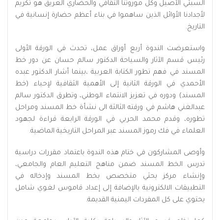
السبئي الأصيل وكل موروثنا الثقافي والحضاري العريق هو تكريم
لأجدادنا الأوائل الذين ساهموا في بناء أعظم حضارة إنسانية في
التاريخ.
واستعرضت الندوة أربع أوراق عمل، تحدث في الورقة الأولى
رئيس قسم الآثار والسياحة الدكتور سالم حسان عن دور خط
المسند في فهم تطور الكتابة العربية ،بينما أشار الدكتور عبده
الأحمدي في الورقة الثانية إلى الأهمية الثقافية لإحياء (خط
المسند) ودوره في تعزيز الانتماء الوطني، وتطرق الدكتور سالم
عبدالغني هاشم في ورقته الثالثة الى نشأة خط المسند ومراحل
تطوره، وقدم محمد الحربي في الورقة الرابعة قراءة لجهود
العلماء في فك رموز المسند عبر المراحل التاريخية الماضية.
وأوصى المشاركون في ختام هذه الندوة باعتماد مقررات دراسية
تدرس الخط المسند ضمن مناهج التعليم العام والجامعي،
وإنشاء مركز بحثي متخصص بخط المسند وإدخاله في
التطبيقات الالكترونية بالإضافة إلى إعداد قاموس لغوي شامل
يحتوي على كل المفردات اليمنية القديمة.