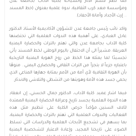
كما نظم قسم الآثار والسياحة بكلية الآداب بجامعة عدن
ومؤسسة معد كرب الثقافية، ندوة علمية بعنوان (خط المسند
.. إرث الأجداد وأمانة الأحفاد).
واكد نائب رئيس جامعة عدن للشؤون الأكاديمية الأستاذ الدكتور
عادل العبادي، على أهمية هذه الندوات العلمية التي تحتضنها
كلية الآداب بجامعة عدن والتي تهتم بالتراث والحضارة اليمنية
العريقة..مشيراً الى أن الاحتفال باليوم الوطني لخط المسند يأتي
تجسيدًا لما يمثله هذا الخط من روح الهوية اليمنية التاريخية
باعتباره جزءاً لا يتجزأ من التراث الثقافي والحضاري اليمني.. منوهًا
بأن الهوية الثقافية لأي أمة من الأمم بمثابة جهازها المناعي الذي
يحمي جسد هذه الأمة وهويتها من التشظي والتلاشي والاندثار.
فيما اشار عميد كلية الآداب، الدكتور جمال الحسني، إن انعقاد
هذه الندوة العلمية يجسد تاريخ وعراقة الحضارة اليمنية الممتدة
لآلاف السنين..مؤكداً حرص الكلية على تنظيم مثل هذه
الفعاليات والندوات العلمية التي تهتم بالتراث والحضارة اليمنية،
بما يسهم في تشجيع الأبحاث العلمية والدراسات التي تسلط
الضوء على تاريخنا المجيد، وإعادة الاعتبار للشخصية اليمنية