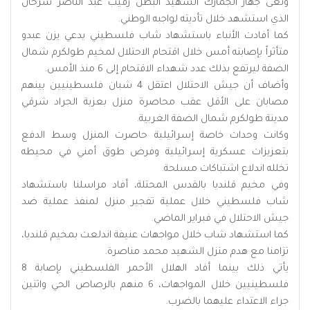
ونعى جهاز الجمارك الشهيد البطل رقيب عبد الناصر سرحان
الذي استشهد خلال تأديته لواجبه الوطني.
كما أفادت الأنباء باستشهاد شاب فلسطيني يدعي يزن عبدو
متأثراً بإصابته أمس خلال اقتحام الاحتلال لمخيم طولكرم شمال
الضفة ليرتفع بذلك عدد شهداء الاقتحام إلى 6 منذ الأمس.
وأضاف أن جيش الاحتلال اعتقل 4 شبان فلسطينيين بينهم
مصابان على الأقل عقب محاصرة منزل بعزبة الجراد شرقي
مدينة طولكرم شمال الضفة الغربية.
وكانت وحدات خاصة إسرائيلية حاصرت المنزل وسط الدفع
بتعزيزات عسكرية إسرائيلية وفرض طوق أمني في محيطه
تخلله اندلاع اشتباكات مسلحة.
وفي مخيم قلنديا بالقدس المحتلة، أفاد مراسلنا باستشهاد
شاب فلسطيني خلال عملية تفجير منزل لمنفذ عملية ضد
جيش الاحتلال في فبراير الماضي.
كما استشهاد شاب خلال مواجهات عنيفة اندلعت بمخيم قلنديا،
تزامنا مع هدم منزل الشهيد محمد مناصرة.
يأتي ذلك بينما أفاد الهلال الأحمر الفلسطيني بإصابة 8
فلسطينيين خلال المواجهات، 6 منهم بالرصاص الحي واثنين
جراء الاعتداء عليهما بالضرب.