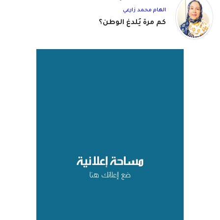
الهام محمد زارعي
كم مرة يُلدغ الوطن؟