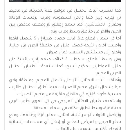
كما انتشرت آليات الاحتلال في مواقع عدة بالمدينة، في محيط
تل زعرب وبير كندا والحي السعودي وقرب بركسات الوكالة
ومفترق الحشاشين. كما سمع إطلاق نار وقصف مدفعي بين
الحين والآخر في مناطق وسط وغرب رفح.
أما في شمال قطاع غزة، قالت مصادر طبية إن 5 شهداء ارتقوا
وأصيب آخرون نتيجة قصف منزل في منطقة الجرن في جباليا،
ونقلوا إلى مستشفى الشهيد كمال عدوان.
وفي وسط القطاع، سقطت 3 قذائف مدفعية إسرائيلية على
منازل المواطنين بمخيم البريج، كما استهدف الطيران الاحتلال
الحربي المخيم.
وأطلقت آليات الاحتلال النار على شمال المخيم، ومنطقة وادي
غزة وشمال شرق مخيم النصيرات، فيما أطلق الاحتلال طائرات
مسيرة «كواد كابتر» في مناطق متفرقة من مخيم النصيرات.
واستهدف طيران الاحتلال المروحي حي تل الهوى جنوب غربي
مدينة غزة، وسط تحليق مكثف في سماء المنطقة.
وتواصل القوات الإسرائيلية، احتلال معابر غزة وإغلاقها، ومنع
سفر الجرحى والمرضى للعلاج أو إدخال أي مساعدات إنسانية
للقطاع لأكثر من شهرين على التوالي.