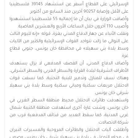
الإسرائيلي على القطاع أسفر عن استشهاد 39145 فلسطينيا
على الأقل وإصابة 90257 آخرين منذ السابع من أكتوبر.
وأضافت الوزارة في بيان أن ما إجماليه 55 فلسطينيا استشهدوا
وأُصيب 110 آخرون خلال الساعات الأربع والعشرين الماضية.
ونقلت الأنباء عن جهاز الدفاع المدني بغزة، قوله: «إنه لليوم الثالث
على التوالي ما زالت تتواجد القوات الإسرائيلية والكثير من الآليات
وسط بلدة بني سهيلا» في محافظة خان يونس، جنوبي قطاع
غزة.
وأضاف الدفاع المدني، أن القصف المدفعي لا يزال يستهدف
الأطراف الشرقية لبلدة القرارة والسطر الغربي والسطر الشرقي،
وهناك نسف للمنازل وتدمير للبنية التحتية، كما نسفت قوات
الاحتلال مربعات سكنية ومباني سكنية وسط بلدة بني سهيلا
شرقي خان يونس.
واستهدفت طائرات الاحتلال محيط منطقة السطر الغربي في
خان يونس، وشنت غارة أخرى استهدفت منطقة الكتيبة شمال
غربي المدنية، كما سقط العديد من قذائف المدفعية قرب من
شركة الاتصالات.
وأطلقت آليات الاحتلال والطائرات المروحية والمسيرات النيران
في محاور التوغل في بلدة بني سهيلا شرقي خان يونس وصوب