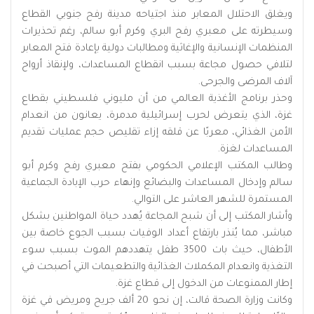
ويغلق الاحتلال المعابر منذ اجتياحه مدينة رفح جنوبي القطاع
وسيطرته على معبري رفح البري وكرم أبو سالم، رغم تحذيرات
المنظمات الإنسانية والإغاثية ومطالبات دولية بإعادة فتح المعابر
لتلافي حصول مجاعة بسبب انقطاع المساعدات، ولإنقاذ أرواح
آلاف المرضى والجرحى.
وحذر برنامج الأغذية العالمي من أن مليوني فلسطيني بقطاع
غزة، الذي يتعرض لحرب إسرائيلية مدمرة، يعانون من انعدام
الأمن الغذائي، معربًا عن قلقه إزاء تقليص حجم عمليات تقديم
المساعدات لغزة.
وطالب المكتب الإعلامي الحكومي بفتح معبري رفح وكرم أبو
سالم وإدخال المساعدات والبضائع وإنهاء حرب الإبادة الجماعية
المستمرة للشهر العاشر على التوالي.
وأشار المكتب إلى أن شبح المجاعة يُهدد حياة المواطنين بشكل
مباشر، مما يُنذر بارتفاع أعداد الوفيات بسبب الجوع خاصة بين
الأطفال، حيث بات 3500 طفل يتهددهم الموت بسبب سوء
التغذية وانعدام المكملات الغذائية والتطعيمات التي أصبحت في
إطار الممنوعات من الدخول إلى قطاع غزة.
وكانت وزارة الصحة قالت، إن نحو 20 ألف جريح ومريض في غزة