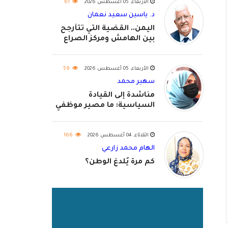
الأربعاء, 05 أغسطس 2026
61
د. ياسين سعيد نعمان
اليمن.. القضية التي تتأرجح
بين الهامش ومركز الصراع
الأربعاء, 05 أغسطس 2026
59
سهير محمد
مناشدة إلى القيادة
السياسية: ما مصير موظفي
٢٠٢٦؟
الثلاثاء, 04 أغسطس 2026
166
الهام محمد زارعي
كم مرة يُلدغ الوطن؟