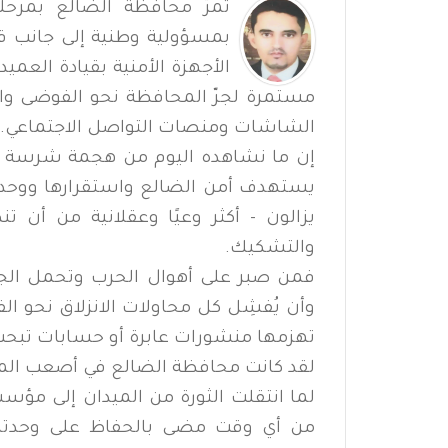
تمرّ محافظة الضالع بمر
بمسؤولية وطنية إلى جانب قيا
الأجهزة الأمنية بقيادة الع
مستمرة لجرّ المحافظة نحو الفوضى وا
الشاشات ومنصات التواصل الاجتماعي.
إن ما نشاهده اليوم من هجمة شرسة ع
يستهدف أمن الضالع واستقرارها ووحدة ن
يزالون - أكثر وعيًا وعقلانية من أن ت
والتشكيك.
فمن صبر على أهوال الحرب وتحمل الجر
وأن يُفشِل كل محاولات الانزلاق نحو الف
تهزمها منشورات عابرة أو حسابات تبحث ع
لقد كانت محافظة الضالع في أصعب المرا
لما انتقلت الثورة من الميدان إلى مؤسس
من أي وقت مضى بالحفاظ على وحدتها الد