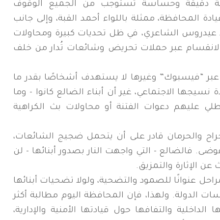
حلة دقيقة وحساسة تستوجب من الجميع الوقوف
دة المحافظة، ممثلة باللواء أحمد القبة، وإلى جانب
ميد عيدروس الشاعري، في ظل تحديات كبيرة ومحاولات
لانقسام عبر حملات تحريض وشائعات تُدار من خلف
بر “فيسبوك” وغيرها لا يستهدف أشخاصًا بقدر ما
سيجها الاجتماعي، غير أن أبناء الضالع كانوا - وما
نطلي عليهم دعوات الفتنة أو محاولات بث الكراهية
اح والحرمان قادر على أن يتحمل ضجيج الشائعات،
وضى. فالضالع - التي واجهت النار بصدور أبنائها - لن
ن الإثارة والتمزيق.
حل عنوانًا للصمود والتضحية، ولولا تضحيات أبنائها
ات الدولة. ولهذا، فإن المحافظة اليوم مطالبة أكثر
اخلية والتفافها حول قيادتها الأمنية والإدارية،