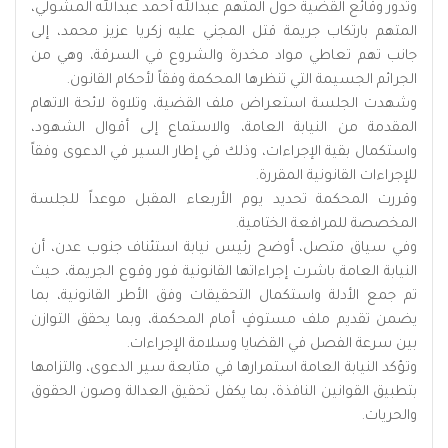
وتدور وقائع القضية حول المتهم عبدالله أحمد عبدالله المشولي،
المتهم بارتكاب جريمة قتل المجني عليه زكريا عزيز محمد، إلى
جانب تهم تعاطي مواد مخدرة والشروع في السرقة، وهي من
الجرائم الجسيمة التي تنظرها المحكمة وفقاً لأحكام القانون.
وشهدت الجلسة استعراض ملف القضية، وتلاوة لائحة الاتهام
المقدمة من النيابة العامة، والاستماع إلى أقوال الشهود،
واستكمال بقية الإجراءات، وذلك في إطار السير في الدعوى وفقاً
للإجراءات القانونية المقررة.
وقررت المحكمة تحديد يوم الأربعاء المقبل موعداً للجلسة
المخصصة للمرافعة الختامية.
وفي سياق متصل، أوضح رئيس نيابة استئناف جنوب عدن، أن
النيابة العامة باشرت إجراءاتها القانونية فور وقوع الجريمة، حيث
تم جمع الأدلة واستكمال التحقيقات وفق الأطر القانونية، بما
يضمن تقديم ملف مستوفٍ أمام المحكمة، وبما يحقق التوازن
بين سرعة الفصل في القضايا وسلامة الإجراءات.
وتؤكد النيابة العامة استمرارها في متابعة سير الدعوى، والتزامها
بتطبيق القوانين النافذة، بما يكفل تحقيق العدالة وصون الحقوق
والحريات.