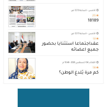
الأمس - الساعة 12:13 ص
215
18189
الأمس - الساعة 12:17 ص
131
عقداجتماعا استثنايا بحضور
جميع اعضائه
الثلاثاء, 04 أغسطس 2026 - 10:46 م
130
كم مرة يُلدغ الوطن؟