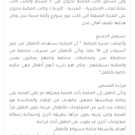
وفي السابق كانت المكتبة تحتوي على 3 أقسام والكتب كانت
بثلاثة لغات (الانجليزية – العربية – الأردية ) وكانت المكتبة تحتوي
على العربة المتنقلة التي كانت تزور شوارع وأزقة مدينة عدن وكان
هدفها تثقيف أهالي عدن.
نستقبل الجميع
وأضافت مديرة المكتبة :” أن المكتبة تستهدف الأطفال من عمر
7سنوات إلى 18 عاما، ويأتي الأطفال من مديريات مختلفة من
محافظة عدن ومحافظات مختلفة ولكنهم يمكثون بعدن
والمكتبة تستقبلهم ؛ ولكن اهم شيء أنهم أطفال فهي مكتبة
خاصة بالطفل”.
قراءة القصص
ويأتي الطفل إلى المكتبة يأخذ القصة ويقرؤها ثم يلقي القصة على
زملائه ويناقشها معهم، فالهدف من الإلقاء والمناقشة هو
إعطاء عدد كبير من المعلومات للأطفال، فربما يكون الطفل قرأ
القصة ولكن زميله يكون قرأها بطريقة أخرى واحتمالية إعطائه
معلومات أخرى قد تفوت على الطفل أثناء قراءته .
أهداف وأنشطة مكتبة مسواط للأطفال