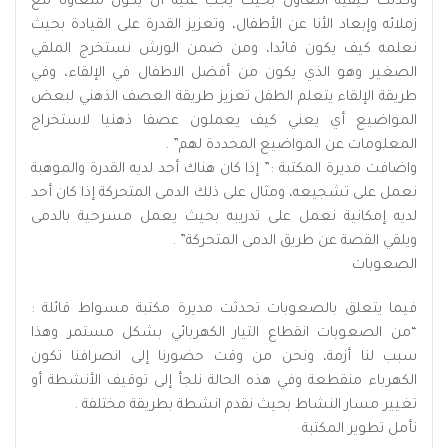
وكذلك كيفية التعاون بحيث يجب عليه أن يكون متعاونا مع
زملائه وإبعاد الأنا عن الأطفال، وتعزيز القدرة على القيادة بحيث
نعلمه كيف يكون قائدا، ومن ضمن الورش نستخرج الملقي
الصغير وهو الذي يكون من أفضل الاطفال في الإلقاء، وفي
طريقة الإلقاء يتعلم الطفل تعزيز طريقة العصف الذهني لبعض
المواضيع أي يعني كيف يعملون عصفا ذهنيا لاستخراج
المعلومات عن المواضيع المحددة لهم” .
واضافت مديرة المكتبة :” إذا كان هناك أحد لديه القدرة والموهبة
نعمل على تشجيعه، ومثال على ذلك الدمى المتحركة إذا كان أحد
لديه إمكانية نعمل على تدريبه بحيث يعمل مسرحية بالدمى
ويلقي القصة عن طريق الدمى المتحركة” .
الصعوبات
فيما يتعلق بالصعوبات تحدثت مديرة مكتبة مسواط قائلة :
“من الصعوبات انقطاع التيار الكهربائي بشكل مستمر وهذا
سبب لنا أزمة، ونحن من وقت حضورنا إلى انصرافنا تكون
الكهرباء منقطعة وفي هذه الحالة نلجأ إلى توقيف الأنشطة أو
تغيير مسار النشاط بحيث نقدم انشطة بطريقة مختلفة .
نأمل تطوير المكتبة