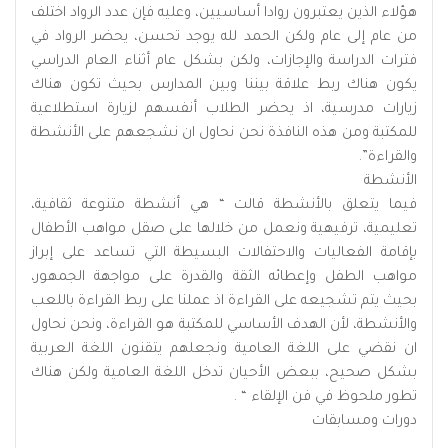
هؤلاء الذين يعتبرون روادا أساسيين، وعليه فإن عدد الرواد اختلف
من عام إلى عام ولكن الحمد لله يوجد تحسن، يحضر الرواد في
فترات الدراسة والإجازات، ولكن بشكل عام أثناء العام الدراسي
يكون هناك ربط علاقة بيننا وبين المدارس بحيث تكون هناك
زيارات مدرسية، اذ يحضر الطلاب أنفسهم لزيارة استطلاعية
للمكتبة ومن هذه النافذة نحن نحاول ان نشجعهم على الأنشطة
والقراءة”.
الأنشطة
فيما يتعلق بالأنشطة قالت “ هي أنشطة متنوعة ثقافية،
تعليمية، ترفيهية ونعمل من خلالها على صقل مواهب الأطفال
بإقامة الفعاليات والاحتفالات البسيطة التي تساعد على إبراز
مواهب الطفل وإعطائه الثقة والقدرة على مواجهة الجمهور،
بحيث يتم تشجيعه على القراءة اذ عملنا على ربط القراءة باللعب
والأنشطة، لأن الهدف الأساسي للمكتبة هو القراءة، ونحن نحاول
ان نقضي على اللغة العامية ونجعلهم يتقنون اللغة العربية
بشكل صحيح، ببعض الأحيان تدخل اللغة العامية ولكن هناك
تطور ملحوظ في فن الإلقاء “ .
دورات ومسابقات