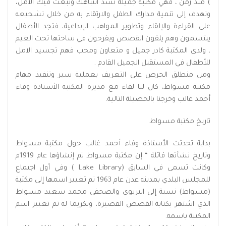
) منذ زمن ، فهي مكتبة جميلة تشد انتباهك وتبعث فيك الأمل،
وتهدف إلى تنمية مدارك الطفل والارتقاء به من خلال تشجيعه
على القراءة والإلقاء وتطوير المواهب الإبداعية، فتجد الأطفال
يبتسمون وهم يلقون القصص ويفرحون في ساحتها تحت الغيم
، ولدى المكتبة كادر جميل و متعاون ومحب فهم تجسيد الامل
للأطفال في المستقبل الجميل القادم .
ومن منطلق الحرص على التعريف بعملية سير وتنفيذ مهام
مكتبة مسواط، كان لنا لقاء مع مديرة المكتبة الأستاذة وفاء
أحمد غالب وخرجنا بالحصيلة التالية.
تاريخ مكتبة مسواط
بداية تحدثت الأستاذة وفاء أحمد غالب حول مكتبة مسواط
وتاريخ نشأتها قائلة “ إن مكتبة مسواط تم إنشاؤها عام 1919م
وكانت تسمى في السابق (Lake Library ) وفي أول اجتماع
للمجلس البلدي بمدينة عدن عام 1963 تم تغيير اسمها إلى مكتبة
(مسواط) نسبة إلى التربوي والصحفي محمد سعيد مسواط
الذي اشتهر بكتابة القصص القصيرة، وتكريما له تم تغيير اسم
المكتبة باسمه.