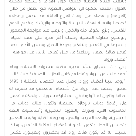
وتابعت مديرة المكتبة حديثها حول أهداف وأنشطة المكتبة
بالقول : تهدف المكتبة الى التواصل اللغوي مع الطفل من خلال
(القراءة) والقضاء على أوقات الفراغ القاتلة عند الطفل وإعطائه
قصصا واقعية تهدف للدراسة والتوجيه والإرشاد وتقديم الدعم
النفسي، ونزع الخوف منه والخجل والرعب عند مواجهة الجمهور،
وتوسيع مداركه العقلية وجعله أكثر قدرة على فهم الحياة،
والسرعة في التعبير والتفكير وجودة النطق وحسن الأداء، ايضا
تفجير طاقة الطفل الإبداعية من خلال تعرف الناس على مواهبه.
أعضاء ورواد
وفي ذات السياق سألنا مديرة مكتبة مسواط الاستاذة وفاء
أحمد غالب عن الرواد وتفاعلهم خلال الاجازات الصيفية حيث قالت
:”يوجد لدينا أعضاء ورواد، وصل عدد الأعضاء للمكتبة ( 495)
عضوا، يختلف عدد الرواد عن الأعضاء، فالعضو قد تصرف له
بطاقة وتكون له الأولوية في المشاركة بالدورات، والمكتبة تعمل
على إقامة دورات بالإجازة الصيفية وتكون هناك دورات في
الحاسوب الآلي، ودورات بالتقوية الانجليزية وأساسيات اللغة
الانجليزية، واللغة العربية والنحو، وطريقة الكتابة وكيفية التعبير
وتحسين الخط، وتكون الأولوية لأعضاء المكتبة الدائمين، وذلك
بسبب انه قد يكون هناك رواد قد يحضرون ويغيبون، عكس