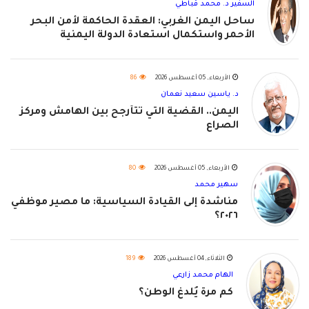
السفير د. محمد قباطي
ساحل اليمن الغربي: العقدة الحاكمة لأمن البحر
الأحمر واستكمال استعادة الدولة اليمنية
الأربعاء, 05 أغسطس 2026
86
د. ياسين سعيد نعمان
اليمن.. القضية التي تتأرجح بين الهامش ومركز
الصراع
الأربعاء, 05 أغسطس 2026
80
سهير محمد
مناشدة إلى القيادة السياسية: ما مصير موظفي
٢٠٢٦؟
الثلاثاء, 04 أغسطس 2026
189
الهام محمد زارعي
كم مرة يُلدغ الوطن؟