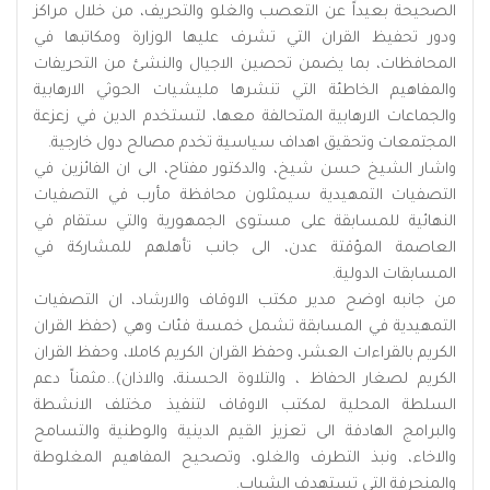
الصحيحة بعيداً عن التعصب والغلو والتحريف، من خلال مراكز
ودور تحفيظ القران التي تشرف عليها الوزارة ومكاتبها في
المحافظات، بما يضمن تحصين الاجيال والنشئ من التحريفات
والمفاهيم الخاطئة التي تنشرها مليشيات الحوثي الارهابية
والجماعات الارهابية المتحالفة معها، لتستخدم الدين في زعزعة
المجتمعات وتحقيق اهداف سياسية تخدم مصالح دول خارجية.
واشار الشيخ حسن شيخ، والدكتور مفتاح، الى ان الفائزين في
التصفيات التمهيدية سيمثلون محافظة مأرب في التصفيات
النهائية للمسابقة على مستوى الجمهورية والتي ستقام في
العاصمة المؤقتة عدن، الى جانب تأهلهم للمشاركة في
المسابقات الدولية.
من جانبه اوضح مدير مكتب الاوقاف والارشاد، ان التصفيات
التمهيدية في المسابقة تشمل خمسة فئات وهي (حفظ القران
الكريم بالقراءات العشر، وحفظ القران الكريم كاملا، وحفظ القران
الكريم لصغار الحفاظ ، والتلاوة الحسنة، والاذان)..مثمناً دعم
السلطة المحلية لمكتب الاوقاف لتنفيذ مختلف الانشطة
والبرامج الهادفة الى تعزيز القيم الدينية والوطنية والتسامح
والاخاء، ونبذ التطرف والغلو، وتصحيح المفاهيم المغلوطة
والمنحرفة التي تستهدف الشباب.