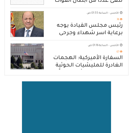
تنعى عددا من ابطال القوات
المسلحة
الأمس - الساعة 01:55 ص
74
رئيس مجلس القيادة يوجه
برعاية اسر شهداء وجرحى
الهجوم الإرهابي الحوثي والرد
الأمس - الساعة 01:16 ص
الحازم على مصدر التهديد
67
السفارة الأميركية: الهجمات
الغادرة للمليشيات الحوثية
في حضرموت ومأرب إرهاباً
بحق الشعب اليمني