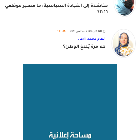
مناشدة إلى القيادة السياسية: ما مصير موظفي
٢٠٢٦؟
الثلاثاء, 04 أغسطس 2026
130
الهام محمد زارعي
كم مرة يُلدغ الوطن؟