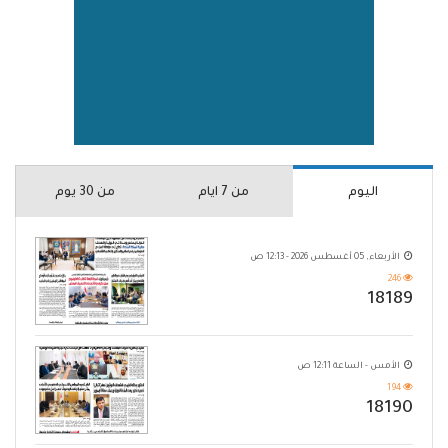
اليوم
من 7 ايام
من 30 يوم
الأربعاء, 05 أغسطس 2026 - 12:13 ص
246
18189
الأمس - الساعة 12:11 ص
194
18190