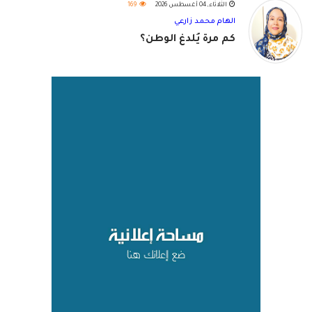
الثلاثاء, 04 أغسطس 2026
169
الهام محمد زارعي
كم مرة يُلدغ الوطن؟