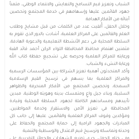
الشباب وتعزيز قيم التسامح والتعايش والانتماء الوطني، مثمناً
جهود القائمين عليها وإسهامهم في خدمة المجتمع وتحصين
أبنائه من الأفكار الهدامة.
وخلال الحفل، أُلقيت عدد من الكلمات من قبل مشايخ وطلاب
العلم والقائمين على المراكز العلمية، أشادت بالدور الذي تقوم به
السلطة المحلية في دعم الأنشطة التعليمية والدعوية الهادفة،
مثمنين اهتمام محافظ المحافظة اللواء الركن أحمد قائد القبة
ورعايته للمراكز العلمية وحرصه على تشجيع حفظة كتاب الله
ورعاية النشء والشباب.
وأكد المتحدثون أهمية تعزيز الشراكة بين المؤسسات الرسمية
والمراكز العلمية بما يسهم في ترسيخ القيم الإسلامية
السمحة، وتحصين المجتمع من الأفكار المنحرفة والظواهر
السلبية، وبناء جيل واعٍ ومتمسك بدينه وهويته الوطنية، مبدين
تأييدهم ومساندتهم الكاملة لجهود السلطة المحلية وقيادة
المحافظة في تعزيز الأمن والاستقرار وخدمة المواطنين،
ومؤكدين وقوف المراكز العلمية والقائمين عليها إلى جانب كل
المبادرات والجهود الرامية إلى حماية المجتمع والحفاظ على
وحدته وتماسكه وترسيخ قيم الاعتدال والوسطية والتنمية.
وفي ختام الحفل، جرى توزيع الشهادات والجوائز التقديرية على