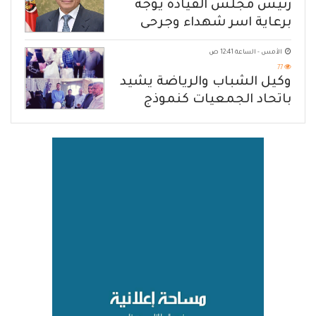
رئيس مجلس القيادة يوجه
برعاية اسر شهداء وجرحى
الهجوم الإرهابي الحوثي والرد
الأمس - الساعة 12:41 ص
الحازم على مصدر التهديد
77
وكيل الشباب والرياضة يشيد
باتحاد الجمعيات كنموذج
للانتقال من الإغاثة إلى التنمية