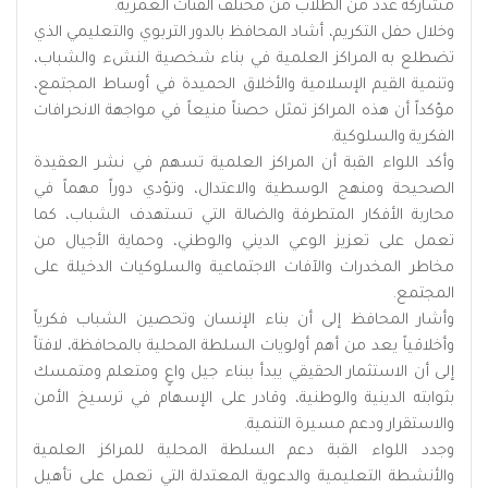
مشاركة عدد من الطلاب من مختلف الفئات العمرية.
وخلال حفل التكريم، أشاد المحافظ بالدور التربوي والتعليمي الذي
تضطلع به المراكز العلمية في بناء شخصية النشء والشباب،
وتنمية القيم الإسلامية والأخلاق الحميدة في أوساط المجتمع،
مؤكداً أن هذه المراكز تمثل حصناً منيعاً في مواجهة الانحرافات
الفكرية والسلوكية.
وأكد اللواء القبة أن المراكز العلمية تسهم في نشر العقيدة
الصحيحة ومنهج الوسطية والاعتدال، وتؤدي دوراً مهماً في
محاربة الأفكار المتطرفة والضالة التي تستهدف الشباب، كما
تعمل على تعزيز الوعي الديني والوطني، وحماية الأجيال من
مخاطر المخدرات والآفات الاجتماعية والسلوكيات الدخيلة على
المجتمع.
وأشار المحافظ إلى أن بناء الإنسان وتحصين الشباب فكرياً
وأخلاقياً يعد من أهم أولويات السلطة المحلية بالمحافظة، لافتاً
إلى أن الاستثمار الحقيقي يبدأ ببناء جيل واعٍ ومتعلم ومتمسك
بثوابته الدينية والوطنية، وقادر على الإسهام في ترسيخ الأمن
والاستقرار ودعم مسيرة التنمية.
وجدد اللواء القبة دعم السلطة المحلية للمراكز العلمية
والأنشطة التعليمية والدعوية المعتدلة التي تعمل على تأهيل