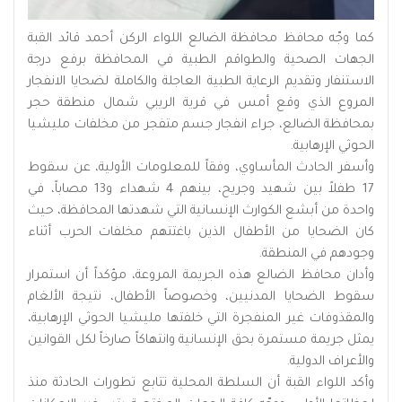
كما وجّه محافظ محافظة الضالع اللواء الركن أحمد قائد القبة
الجهات الصحية والطواقم الطبية في المحافظة برفع درجة
الاستنفار وتقديم الرعاية الطبية العاجلة والكاملة لضحايا الانفجار
المروع الذي وقع أمس في قرية الريبي شمال منطقة حجر
بمحافظة الضالع، جراء انفجار جسم متفجر من مخلفات مليشيا
الحوثي الإرهابية.
وأسفر الحادث المأساوي، وفقاً للمعلومات الأولية، عن سقوط
17 طفلاً بين شهيد وجريح، بينهم 4 شهداء و13 مصاباً، في
واحدة من أبشع الكوارث الإنسانية التي شهدتها المحافظة، حيث
كان الضحايا من الأطفال الذين باغتتهم مخلفات الحرب أثناء
وجودهم في المنطقة.
وأدان محافظ الضالع هذه الجريمة المروعة، مؤكداً أن استمرار
سقوط الضحايا المدنيين، وخصوصاً الأطفال، نتيجة الألغام
والمقذوفات غير المنفجرة التي خلفتها مليشيا الحوثي الإرهابية،
يمثل جريمة مستمرة بحق الإنسانية وانتهاكاً صارخاً لكل القوانين
والأعراف الدولية.
وأكد اللواء القبة أن السلطة المحلية تتابع تطورات الحادثة منذ