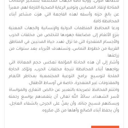
لحظاتها الأولى، ووجّه كافة الجهات المختصة بتسخير الإمكانات
المتاحة لإنقاذ المصابين وتوفير الرعاية الصحية اللازمة لهم، معبراً
عن بالغ حزنه وأسفه لهذه الفاجعة التي هزت مشاعر أبناء
المحافظة كافة.
ودعا المحافظ المنظمات الدولية والإنسانية والجهات المعنية
بنزع الألغام إلى مضاعفة جهودها للتخلص من مخلفات الحرب
والأجسام المتفجرة التي ما تزال تهدد حياة المدنيين في المناطق
القريبة من خطوط التماس، وتستهدف الأبرياء بعد سنوات من
زراعتها.
وأشار إلى أن هذه الحادثة المؤلمة تعكس حجم المعاناة التي
يواجهها أبناء المحافظة نتيجة مخلفات الحرب، وتؤكد الحاجة
الملحة لتوسيع برامج التوعية المجتمعية بمخاطر الألغام
والمقذوفات غير المنفجرة، خاصة في أوساط الأطفال.
واختتم المحافظ تصريحه بالتعبير عن خالص التعازي والمواساة
لأسر الشهداء، سائلاً الله تعالى أن يتغمدهم بواسع رحمته
ويسكنهم فسيح جناته، وأن يمنّ على الجرحى بالشفاء العاجل،
وأن يحفظ أبناء الضالع وأهلها من كل مكروه.