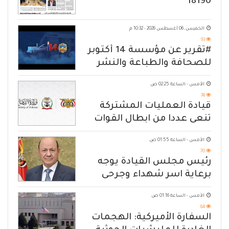
18190
الخميس, 06 أغسطس 2026 - 10:32 م
93
#تقرير عن مؤسسة 14 أكتوبر
للصحافة والطباعة والنشر
الأمس - الساعة 02:25 ص
74
قيادة العمليات المشتركة
تنعى عددا من ابطال القوات
المسلحة
الأمس - الساعة 01:55 ص
70
رئيس مجلس القيادة يوجه
برعاية اسر شهداء وجرحى
الهجوم الإرهابي الحوثي والرد
الأمس - الساعة 01:16 ص
الحازم على مصدر التهديد
64
السفارة الأميركية: الهجمات