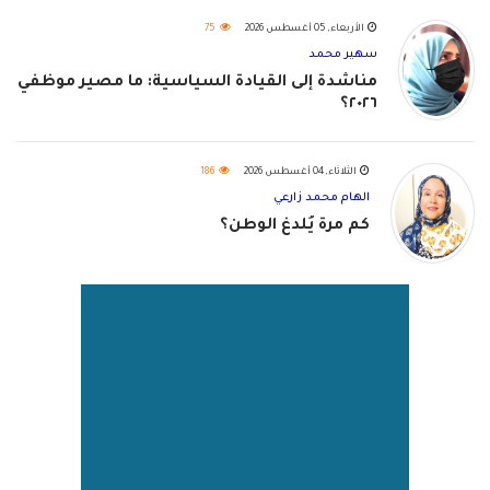
الأربعاء, 05 أغسطس 2026
75
سهير محمد
مناشدة إلى القيادة السياسية: ما مصير موظفي
٢٠٢٦؟
الثلاثاء, 04 أغسطس 2026
186
الهام محمد زارعي
كم مرة يُلدغ الوطن؟