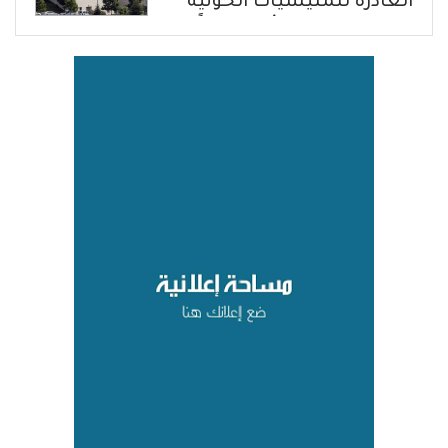
الغادرة للمليشيات الحوثية
في حضرموت ومأرب إرهاباً
بحق الشعب اليمني