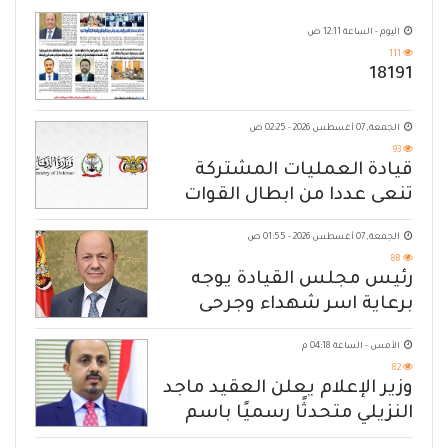
اليوم - الساعة 12:11 ص
111
18191
الجمعة, 07 أغسطس 2026 - 02:25 ص
93
قيادة العمليات المشتركة
تنعى عددا من ابطال القوات
المسلحة
الجمعة, 07 أغسطس 2026 - 01:55 ص
88
رئيس مجلس القيادة يوجه
برعاية اسر شهداء وجرحى
الهجوم الإرهابي الحوثي والرد
الأمس - الساعة 04:18 م
الحازم على مصدر التهديد
82
وزير الإعلام يعلن العقيد ماجد
النزيلي متحدثًا رسميًا باسم
القوات المسلحة اليمنية