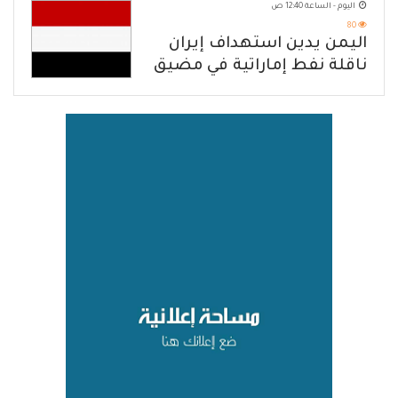
اليوم - الساعة 12:40 ص
80
اليمن يدين استهداف إيران
ناقلة نفط إماراتية في مضيق
هرمز