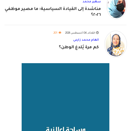
سهير محمد
مناشدة إلى القيادة السياسية: ما مصير موظفي
٢٠٢٦؟
الثلاثاء, 04 أغسطس 2026
201
الهام محمد زارعي
كم مرة يُلدغ الوطن؟