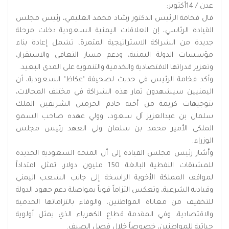
عدن / 14أكتوبر:
قال فخامة الرئيس الدكتور رشاد محمد العليمي، رئيس مجلس
القيادة الرئاسي، إن العلاقات اليمنية السعودية دخلت مرحلة
جديدة من الشراكة الاستراتيجية المثمرة، تشمل إعادة بناء
مؤسسات الدولة اليمنية، ودعم مسار التعافي والاستقرار،
وتعزيز قدراتها الاقتصادية والخدمية والتنموية على المدى البعيد.
وأكد فخامة الرئيس في حديث لصحيفة "عكاظ" السعودية، أن
اليمنيين سيشهدون ثمار هذه الشراكة في مختلف المجالات،
بتوجيهات كريمة من أخيه خادم الحرمين الشريفين الملك
سلمان بن عبدالعزيز آل سعود، وولي عهده صاحب السمو
الملكي الأمير محمد بن سلمان ولي العهد رئيس مجلس
الوزراء.
وأشار رئيس مجلس القيادة إلى أن المنحة السعودية الجديدة
للمشتقات النفطية البالغة 150 مليون دولار، تمثل امتداداً
لمواقف المملكة الأخوية الراسخة إلى جانب الشعب اليمني
وقيادته الشرعية، وتعكس التزاماً قوياً بمواصلة دعم جهود الدولة
للتخفيف من معاناة المواطنين، والوفاء بالتزاماتها الخدمية
والاقتصادية، وفي المقدمة قطاع الكهرباء الذي يمثل أولوية
حياتية للمواطنين، خصوصاً خلال فصل الصيف.