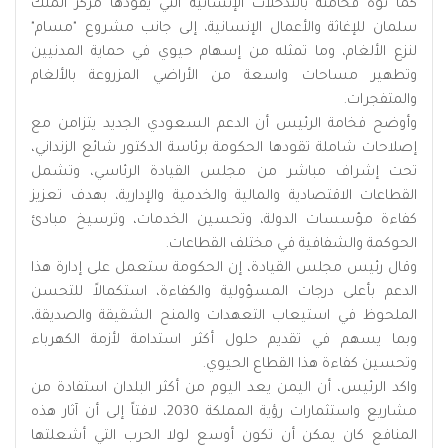
كما نوه فخامته بالتدخلات الإنسانية التي يقودها مركز الملك
سلمان للإغاثة والأعمال الإنسانية، إلى جانب مشروع "مسام"
لنزع الألغام، وما تمثله من إسهام حيوي في حماية المدنيين
وتطهير مساحات واسعة من الأراضي المزروعة بالألغام
والمتفجرات.
وأوضح فخامة الرئيس أن الدعم السعودي الجديد يتزامن مع
إصلاحات شاملة تقودها الحكومة برئاسة الدكتور شائع الزنداني،
تحت إشراف مباشر من مجلس القيادة الرئاسي، وتشمل
القطاعات الاقتصادية والمالية والخدمية والإدارية، بهدف تعزيز
كفاءة مؤسسات الدولة، وتحسين الخدمات، وترسيخ مبادئ
الحوكمة والشفافية في مختلف القطاعات.
وقال رئيس مجلس القيادة، إن الحكومة ستعمل على إدارة هذا
الدعم بأعلى درجات المسؤولية والكفاءة، استكمالاً للتحسن
الملحوظ في استيعاب التعهدات والمنح الشقيقة والصديقة،
وبما يسهم في تقديم حلول أكثر استدامة لأزمة الكهرباء
وتحسين كفاءة هذا القطاع الحيوي.
واكد الرئيس، أن اليمن يعد اليوم من أكثر البلدان استفادة من
مشاريع واستثمارات رؤية المملكة 2030، لافتاً إلى أن آثار هذه
المنافع كان يمكن أن تكون أوسع لولا الحرب التي أشعلتها