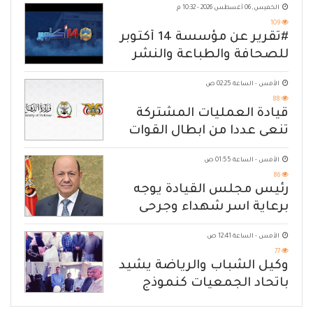
الخميس, 06 أغسطس 2026 - 10:32 م
109
#تقرير عن مؤسسة 14 أكتوبر
للصحافة والطباعة والنشر
الأمس - الساعة 02:25 ص
88
قيادة العمليات المشتركة
تنعى عددا من ابطال القوات
المسلحة
الأمس - الساعة 01:55 ص
86
رئيس مجلس القيادة يوجه
برعاية اسر شهداء وجرحى
الهجوم الإرهابي الحوثي والرد
الأمس - الساعة 12:41 ص
الحازم على مصدر التهديد
77
وكيل الشباب والرياضة يشيد
باتحاد الجمعيات كنموذج
للانتقال من الإغاثة إلى التنمية