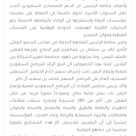
وأضاف فخامة الرئيس، ان الدعم الاقتصادي السعودي أحدث
خلال السنوات الأخيرة، تحولا حاسماً في الحفاظ على تماسك
مؤسسات الدولة واستمرارها في الوفاء بالتزاماتها الحتمية، رغم
التداعيات الكارثية للهجمات الحوثية الإرهابية على المنشآت
النفطية وموانئ التصدير.
وثمن فخامة الرئيس المتابعة الحثيثة من صاحب السمو الملكي
الأمير خالد بن سلمان بن عبدالعزيز وزير الدفاع، وفريقه المعني
بالملف اليمني، وما يبذلونه من جهود مخلصة لتعزيز الشراكة بين
البلدين، لافتا بهذا الخصوص الى الدور الرائد للبرنامج السعودي
لتنمية وإعمار اليمن تحت إشراف سفير خادم الحرمين الشريفين
المشرف العام على البرنامج، السفير محمد بن سعيد آل جابر.
وأكد رئيس مجلس القيادة، أن البرنامج السعودي لتنمية وإعمار
اليمن بات يمثل قصة نجاح، ونموذجاً تنموياً فريدا من خلال
العمل على أكثر من 280 مشروعاً ومبادرة شملت قطاعات
الكهرباء والطاقة والطرق والمياه والتعليم والصحة والموانئ
والمطارات والثروة السمكية والزراعة وبناء القدرات المؤسسية،
مشيراً إلى أن اليمنيين يلمسون آثار هذه المشاريع بصورة
مباشرة في حياتهم اليومية.