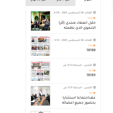
اليوم
من 7 ايام
من 30 يوم
الثلاثاء, 04 أغسطس 2026 - 06:58 م
266
خلال انعقاد منتدى (أثر)
التنموي الذي نظمته
مؤسسة حضرموت
الثلاثاء, 04 أغسطس 2026 - 12:12 ص
219
18188
الأمس - الساعة 12:13 ص
191
18189
الأمس - الساعة 12:17 ص
113
عقداجتماعا استثنايا
بحضور جميع اعضائه