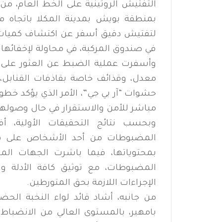
التفتيش الروتينية على الخط العام، م
بمنطقة بويش بمدينة المكلا باتجاه مد
لتفتيش دقيق أسفر عن اكتشاف كميات م
في صندوق المركبة، في محاولة لإخفائها و
وأسفرت عملية الضبط عن العثور على 
معدل، وقذائف خاصة بقاذفات القنابل،
حشوات “آر بي جي”، الأمر الذي يؤكد خط
مباشر للأمن والاستقرار في حال وصولها
وبحسب نتائج التحقيقات الأولية، أف
المضبوطات من أحد الأشخاص على هيئة
بمحتوياتها، فيما باشرت الجهات الم
المضبوطات، مع توثيق كافة الأدلة و
الإجراءات اللازمة بحق المتورطين.
من جانبه، أشاد قائد لواء النخبة الحض
بامهير، بالمستوى العالي من الانضباط 