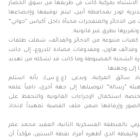
ن الاشتباه بمركبة كانت في طريقها من سوق الخضار
يرية لودر بمحافظة أبين، ليتم توقيفها وإخضاعها
ن الذخائر والمتفجرات مخبأة داخل أكياس “جواني”
تمريرها بطرق غير قانونية.
كميات متنوعة من الذخائر والقذائف، شملت طلقات
 وقذائف هاون، ومقذوفات مضادة للدروع، إلى جانب
ورة الشحنة المضبوطة وما كانت قد تشكله من تهديد
 إلى وجهتها.
اد سائق المركبة، ويدعى (ع.ع.س)، بأنه استلم
 “رسالة” لتوصيلها إلى جهة أخرى، نافياً علمه
ختصة استكمال الإجراءات القانونية والتحفظ على
الصور وإرفاقها ضمن ملف القضية تمهيداً لاتخاذ
رمي بالمنطقة العسكرية الثانية، العقيد محمد عمر
واليقظة الذي أظهره أفراد نقطة الستين، مؤكداً أن