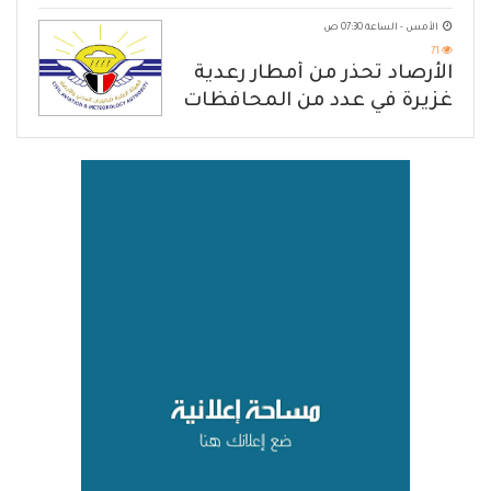
الهجوم الإرهابي الحوثي والرد
الأمس - الساعة 07:30 ص
الحازم على مصدر التهديد
71
الأرصاد تحذّر من أمطار رعدية
غزيرة في عدد من المحافظات