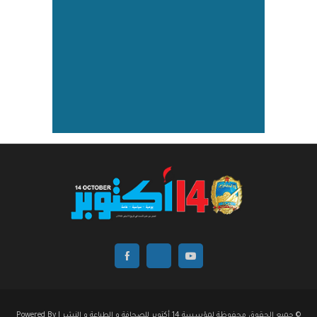
© جميع الحقوق محفوظة لمؤسسة 14 أكتوبر للصحافة و الطباعة و النشر | Powered By