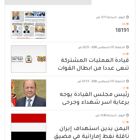
اليوم - الساعة 12:11 ص
126
18191
الجمعة, 07 أغسطس 2026 - 02:25 ص
94
قيادة العمليات المشتركة
تنعى عددا من ابطال القوات
المسلحة
الجمعة, 07 أغسطس 2026 - 01:55 ص
91
رئيس مجلس القيادة يوجه
برعاية اسر شهداء وجرحى
الهجوم الإرهابي الحوثي والرد
اليوم - الساعة 12:40 ص
الحازم على مصدر التهديد
87
اليمن يدين استهداف إيران
ناقلة نفط إماراتية في مضيق