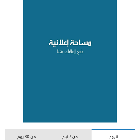
اليوم
من 7 ايام
من 30 يوم