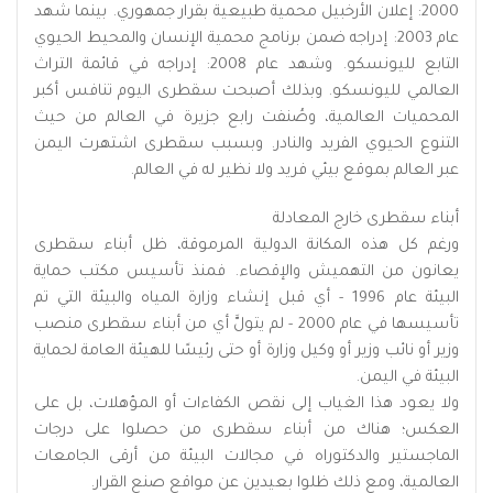
2000: إعلان الأرخبيل محمية طبيعية بقرار جمهوري. بينما شهد
عام 2003: إدراجه ضمن برنامج محمية الإنسان والمحيط الحيوي
التابع لليونسكو. وشهد عام 2008: إدراجه في قائمة التراث
العالمي لليونسكو. وبذلك أصبحت سقطرى اليوم تنافس أكبر
المحميات العالمية، وصُنفت رابع جزيرة في العالم من حيث
التنوع الحيوي الفريد والنادر. وبسبب سقطرى اشتهرت اليمن
عبر العالم بموقع بيئي فريد ولا نظير له في العالم.
أبناء سقطرى خارج المعادلة
ورغم كل هذه المكانة الدولية المرموقة، ظل أبناء سقطرى
يعانون من التهميش والإقصاء. فمنذ تأسيس مكتب حماية
البيئة عام 1996 - أي قبل إنشاء وزارة المياه والبيئة التي تم
تأسيسها في عام 2000 - لم يتولَّ أي من أبناء سقطرى منصب
وزير أو نائب وزير أو وكيل وزارة أو حتى رئيسًا للهيئة العامة لحماية
البيئة في اليمن.
ولا يعود هذا الغياب إلى نقص الكفاءات أو المؤهلات، بل على
العكس؛ هناك من أبناء سقطرى من حصلوا على درجات
الماجستير والدكتوراه في مجالات البيئة من أرقى الجامعات
العالمية، ومع ذلك ظلوا بعيدين عن مواقع صنع القرار.