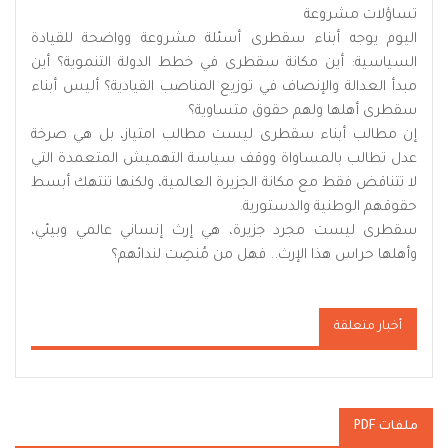
تساؤلات مشروعة
اليوم يوجه أبناء سقطرى أسئلة مشروعة وواضحة للقيادة
السياسية: أين مكانة سقطرى في خطط الدولة التنموية؟ أين
مبدأ العدالة والإنصاف في توزيع المناصب القيادية؟ أليس أبناء
سقطرى أهلها ولهم حقوق متساوية؟
إن مطالب أبناء سقطرى ليست مطالب امتياز، بل هي صرخة
عدل تطالب بالمساواة ووقف سياسة التهميش المتعمدة التي
لا تتناقض فقط مع مكانة الجزيرة العالمية، ولكنها تنتهك أبسط
حقوقهم الوطنية والدستورية.
سقطرى ليست مجرد جزيرة، هي إرث إنساني عالمي وبيئي،
وأهلها حراس هذا الإرث.. فهل من مُنصِت لندائهم؟
أخبار متعلقة
ملفات PDF