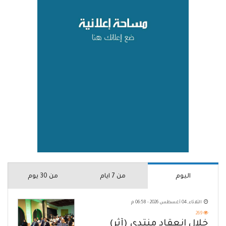
اليوم
من 7 ايام
من 30 يوم
الثلاثاء, 04 أغسطس 2026 - 06:58 م
269
خلال انعقاد منتدى (أثر)