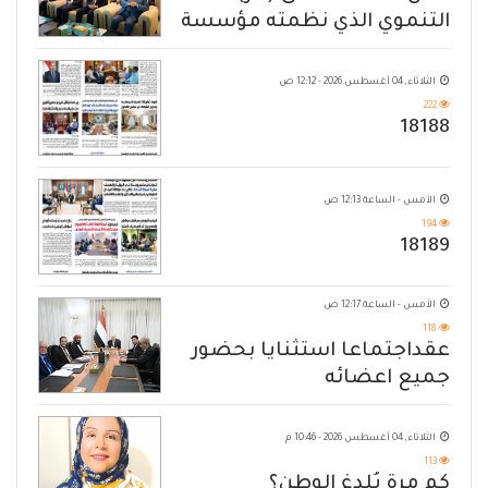
التنموي الذي نظمته مؤسسة
حضرموت
الثلاثاء, 04 أغسطس 2026 - 12:12 ص
222
18188
الأمس - الساعة 12:13 ص
194
18189
الأمس - الساعة 12:17 ص
118
عقداجتماعا استثنايا بحضور
جميع اعضائه
الثلاثاء, 04 أغسطس 2026 - 10:46 م
113
كم مرة يُلدغ الوطن؟