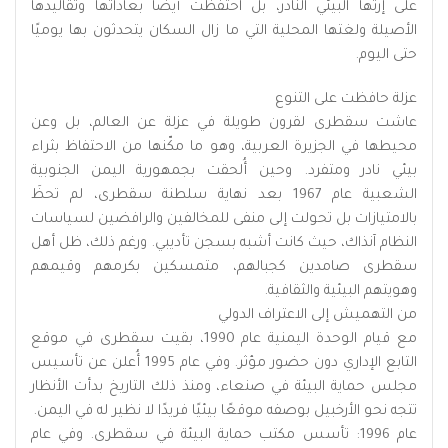
على إرثها البيئي النادر، بل احتفظت أيضًا بعاداتها وتقاليدها
الأصيلة ولغتها المحلية التي ما زال السكان يتحدثون بها يوميًا
حتى اليوم.
عزلة حافظت على التنوع
عاشت سقطرى لقرون طويلة في عزلة عن العالم، بل وعن
محيطها في الجزيرة العربية، وهو ما مكّنها من الاحتفاظ بثراء
بيئي نادر ومتفرد. وحين أُلحقت بجمهورية اليمن الجنوبية
الشعبية عام 1967 بعد نهاية سلطنة سقطرى، لم تحظَ
بالامتيازات بل تحولت إلى منفى للمخالفين والرافضين لسياسات
النظام آنذاك، حيث كانت أشبه بسجن تأديبي. ورغم ذلك، ظل أهل
سقطرى صامدين كجبالهم، متمسكين بكرمهم وقيمهم
وهويتهم البيئية والثقافية.
من التهميش إلى الاعتراف الدولي
مع قيام الوحدة اليمنية عام 1990، بقيت سقطرى في موقع
التابع الإداري دون حضور مؤثر. وفي عام 1995 أُعلن عن تأسيس
مجلس حماية البيئة في صنعاء، ومنذ ذلك التاريخ بدأت الأنظار
تتجه نحو الأرخبيل بوصفه موقعًا بيئيًا فريدًا لا نظير له في اليمن.
عام 1996: تأسس مكتب حماية البيئة في سقطرى. وفي عام