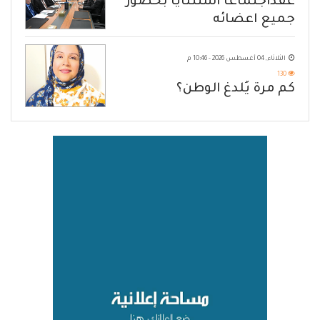
عقداجتماعا استثنايا بحضور
جميع اعضائه
الثلاثاء, 04 أغسطس 2026 - 10:46 م
130
كم مرة يُلدغ الوطن؟