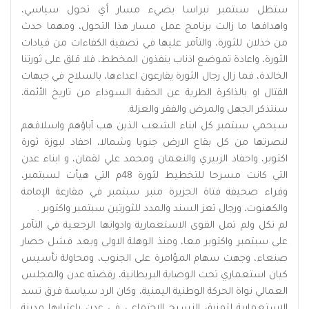
ستظل سبتمبر نبراسا يضيء مسار أي تحول سياسي،
واهدافها ما زالت برنامج عمل مسار هذا التحول، ومهما حدث
من خذلان للثورة، والتآمر عليها في تصفية الكفاءات من قيادات
الثورة، واعادة تموضع اذناب ينفذون المخطط، فلا قلق على ثورتنا
الخالدة، فما زال رجال الثورة يقارعون اعداءها، بالسلاح في جبهات
القتال او بالذاكرة الطرية عن الحقبة السوداء من تاريخ الأئمة،
سنتذكر الجهل والمرض والفقر والعزلة.
سيحمي سبتمبر كل ابناء الشعب الذين هب آباؤهم واسلافهم
لنصرتها من كل بقاع الارض جنوبا وشمالا، احفاد لبوزة ثورة
اكتوبر، واحفاد الزبيري والنعمان ومحمد علي لقمان، و ابناء عدن
التي كانت مسرحا للتخطيط لثورة 48م التي هيأت لسبتمبر،
وقراء صحيفة فتاة الجزيرة منبر سبتمبر في مقارعة الإمامة
والكهنوت، ورجال تعز السند والمدد للثورتين سبتمبر واكتوبر .
لم تكل ولم تمل القوى الاستعمارية وادواتها الرجعية في التآمر
على سبتمبر واكتوبر معا، ومنذ الوهلة الاولى وبعد فشل حصار
صنعاء، وجهت سهام المؤامرة على الجنوب، ومحاولة تأسيس
كيان استعماري تحت الوصاية البريطانية، رفضته عدن والمجلس
العمالي نواة الحركة الوطنية اليمنية، وكان الرد سياسة فرق تسد
الاستعمارية لتمزيق النسيج الاجتماعي في عدن باعتبارها مدينة