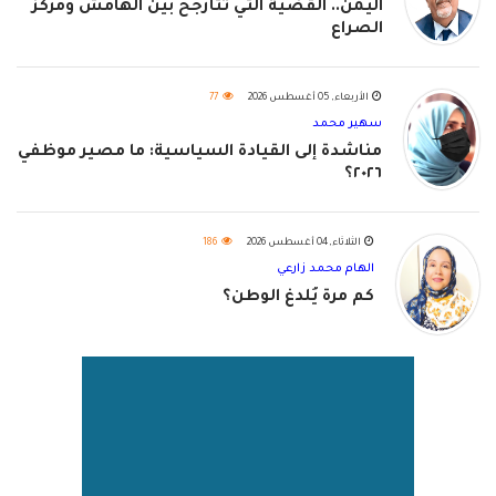
اليمن.. القضية التي تتأرجح بين الهامش ومركز
الصراع
الأربعاء, 05 أغسطس 2026
77
سهير محمد
مناشدة إلى القيادة السياسية: ما مصير موظفي
٢٠٢٦؟
الثلاثاء, 04 أغسطس 2026
186
الهام محمد زارعي
كم مرة يُلدغ الوطن؟