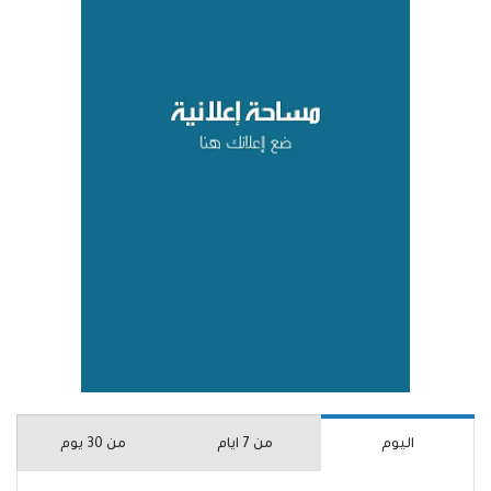
اليوم
من 7 ايام
من 30 يوم