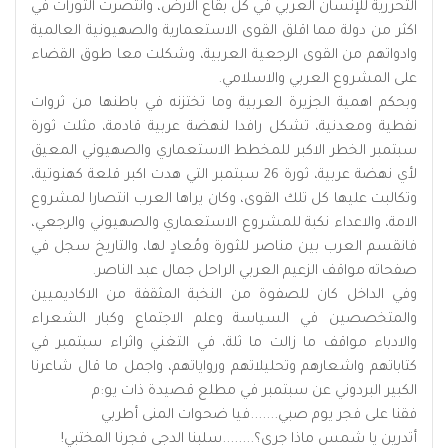
التحررية للإنسان العربي في كل بقاع الارض، وانتصرت الثورات في
اكثر من دولة مما اقلق القوى الاستعمارية والصهيونية العالمية
وادواتهم من القوى الرجعية العربية، وشكلت معا طوق القضاء
على المشروع العربي والاسلامي.
وبحكم اهمية الجزيرة العربية وما تختزنه في باطنها من ثروات
نفطية ومعدنية، تشكل رافدا لنهضة عربية قادمة، مثلت ثورة
سبتمبر الخطر الاكبر للمخطط الاستعماري والصهيوني المعيق
لأي نهضة عربية، ثورة 26 سبتمبر التي هدت اكبر قلعة كهنوتية،
وتكالبت عليها كل تلك القوى، وكان يراها العرب انتصارا لمشروع
الامة، والاعداء نكبة للمشروع الاستعماري والصهيوني والرجعي،
فانقسم العرب بين مناصر للثورة ومُعادٍ لها، والتاريخ سجل في
صفحاته مواقف الزعيم العربي الراحل جمال عبد الناصر.
وفي الداخل كان للصفوة من النخبة المثقفة من الاكاديميين
والمتخصصين في السياسة وعلم الاجتماع وكبار الشعراء
والادباء مواقف ما زالت ما ثلة، في التغني واثراء سبتمبر في
كتاباتهم واشعارهم وتحليلاتهم ورواياتهم، واجمل ما قال شاعرنا
الكبير البردوني عن سبتمبر في مطلع قصيدة ذات يو:م
فقنا على فجر يوم صبي.......فيا ضحوات المنى أطربي
أتدرين يا شمس ماذا جرى؟........سلبنا الدجى فجرنا المختبي!