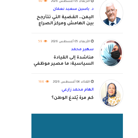
الأربعاء, 05 أغسطس 2026
60
د. ياسين سعيد نعمان
اليمن.. القضية التي تتأرجح
بين الهامش ومركز الصراع
الأربعاء, 05 أغسطس 2026
59
سهير محمد
مناشدة إلى القيادة
السياسية: ما مصير موظفي
٢٠٢٦؟
الثلاثاء, 04 أغسطس 2026
166
الهام محمد زارعي
كم مرة يُلدغ الوطن؟