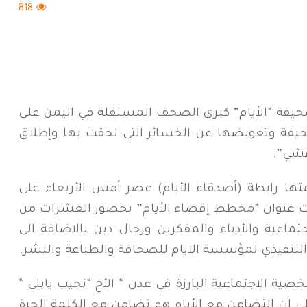
818
يفة “الأيام” كبرى الصحف المستقلة في اليمن على
يفة وتعويضها عن الخسائر التي لحقت بها وإطلاق
قشي”.
متها رابطة (أصدقاء الأيام) عصر أمس الأربعاء على
تحت عنوان “مخطط إقصاء الأيام” بحضور العشرات من
عية والأدباء والمفكرين ورجال دين بالاضافة الى
لتنفيذي لمؤسسة الايام للصحافة والطباعة والنشر.
ة الاجتماعية البارزة في عدن “ الأخ “نجيب يابلي “
 ان التضامن مع الأيام هو تضامن مع الكلمة الحرة