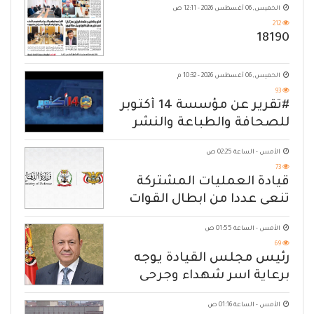
الخميس, 06 أغسطس 2026 - 12:11 ص
212
18190
الخميس, 06 أغسطس 2026 - 10:32 م
93
#تقرير عن مؤسسة 14 أكتوبر
للصحافة والطباعة والنشر
الأمس - الساعة 02:25 ص
73
قيادة العمليات المشتركة
تنعى عددا من ابطال القوات
المسلحة
الأمس - الساعة 01:55 ص
69
رئيس مجلس القيادة يوجه
برعاية اسر شهداء وجرحى
الهجوم الإرهابي الحوثي والرد
الأمس - الساعة 01:16 ص
الحازم على مصدر التهديد