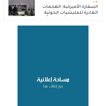
63
السفارة الأميركية: الهجمات
الغادرة للمليشيات الحوثية
في حضرموت ومأرب إرهاباً
بحق الشعب اليمني