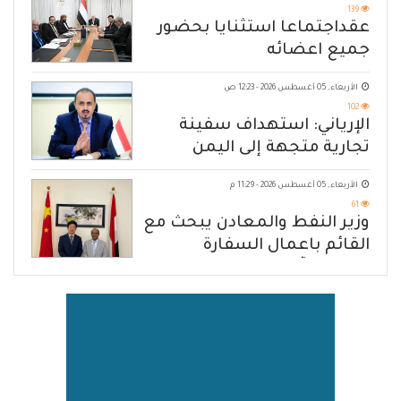
139
عقداجتماعا استثنايا بحضور
جميع اعضائه
الأربعاء, 05 أغسطس 2026 - 12:23 ص
102
الإرياني: استهداف سفينة
تجارية متجهة إلى اليمن
يكشف حصار الحوثي للشعب
الأربعاء, 05 أغسطس 2026 - 11:29 م
61
وزير النفط والمعادن يبحث مع
القائم باعمال السفارة
الصينية آفاق تعزيز التعاون
المشترك