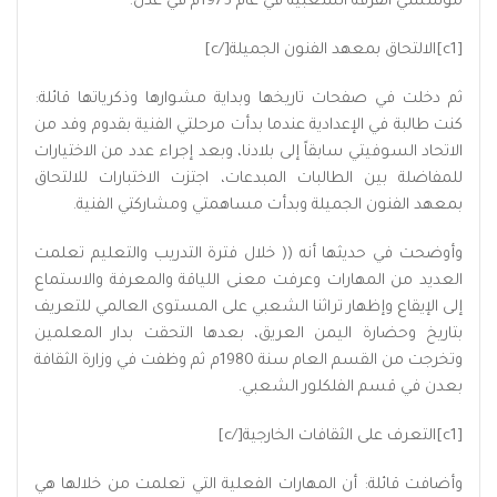
مؤسسي الفرقة الشعبية في عام 1975م في عدن.
[c1]الالتحاق بمعهد الفنون الجميلة[/c]
ثم دخلت في صفحات تاريخها وبداية مشوارها وذكرياتها قائلة:
كنت طالبة في الإعدادية عندما بدأت مرحلتي الفنية بقدوم وفد من
الاتحاد السوفيتي سابقاً إلى بلادنا، وبعد إجراء عدد من الاختيارات
للمفاضلة بين الطالبات المبدعات، اجتزت الاختبارات للالتحاق
بمعهد الفنون الجميلة وبدأت مساهمتي ومشاركتي الفنية.
وأوضحت في حديثها أنه (( خلال فترة التدريب والتعليم تعلمت
العديد من المهارات وعرفت معنى اللياقة والمعرفة والاستماع
إلى الإيقاع وإظهار تراثنا الشعبي على المستوى العالمي للتعريف
بتاريخ وحضارة اليمن العريق، بعدها التحقت بدار المعلمين
وتخرجت من القسم العام سنة 1980م ثم وظفت في وزارة الثقافة
بعدن في قسم الفلكلور الشعبي.
[c1]التعرف على الثقافات الخارجية[/c]
وأضافت قائلة: أن المهارات الفعلية التي تعلمت من خلالها هي