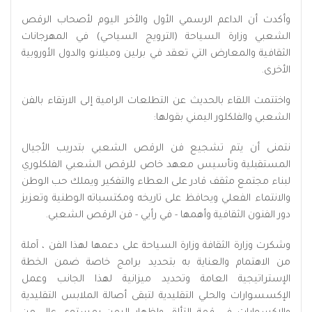
وأكدت أن الداعم الرسمي الأول والأخر اليوم لأصحاب الرقص
الشعبي وزارة السياحة (الترويج السياحي) في المهرجانات
الثقافية والمعارض التي تعقد في برلين وميلانو والدول الأوروبية
الأخرى.
واختتمت اللقاء بالحديث عن التطلعات الرامية إلى الارتقاء بالفن
الشعبي والفلكلور اليمني بقولها:
نتمنى أن يتم تشجيع فن الرقص الشعبي بتدريب الأجيال
المستقبلية وتأسيس معهد خاص للرقص الشعبي الفلكلوري
لبناء مجتمع مثقف قادر على العطاء والتفكير ويملك حب الوطن
والانتماء الفعلي ويحافظ على تاريخه ومكتسباته الوطنية وتعزيز
دور الفنون الثقافية وأهمها - في رأيي - فن الرقص الشعبي.
وشكرت وزارة الثقافة وزارة السياحة على دعمها لهذا الفن ، آملة
من الاهتمام والعناية به بتحديد برامج خاصة ضمن الخطة
الإستراتيجية العامة وتحديد ميزانية لهذا الجانب وعمل
الإكسسوارات والحلي التقليدية لتبقى أصالة الملابس التقليدية