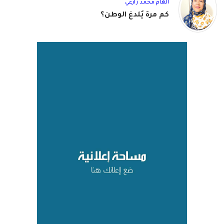
الهام محمد زارعي
كم مرة يُلدغ الوطن؟