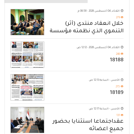
الثلاثاء, 04 أغسطس 2026 - 06:58 م
279
خلال انعقاد منتدى (أثر)
التنموي الذي نظمته مؤسسة
حضرموت
الثلاثاء, 04 أغسطس 2026 - 12:12 ص
246
18188
الأمس - الساعة 12:13 ص
215
18189
الأمس - الساعة 12:17 ص
131
عقداجتماعا استثنايا بحضور
جميع اعضائه