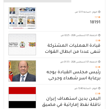
اليوم - الساعة 12:11 ص
117
18191
الجمعة, 07 أغسطس 2026 - 02:25 ص
93
قيادة العمليات المشتركة
تنعى عددا من ابطال القوات
المسلحة
الجمعة, 07 أغسطس 2026 - 01:55 ص
90
رئيس مجلس القيادة يوجه
برعاية اسر شهداء وجرحى
الهجوم الإرهابي الحوثي والرد
اليوم - الساعة 12:40 ص
الحازم على مصدر التهديد
83
اليمن يدين استهداف إيران
ناقلة نفط إماراتية في مضيق