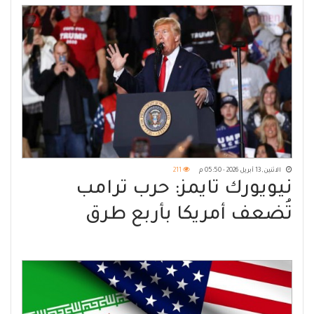
الاثنين, 13 أبريل 2026 - 05:50 م
211
نيويورك تايمز: حرب ترامب
تُضعف أمريكا بأربع طرق