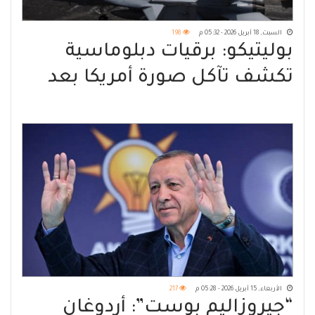
السبت, 18 أبريل 2026 - 05:32 م
198
بوليتيكو: برقيات دبلوماسية
تكشف تآكل صورة أمريكا بعد
حرب إيران
الأربعاء, 15 أبريل 2026 - 05:28 م
217
“جيروزاليم بوست”: أردوغان