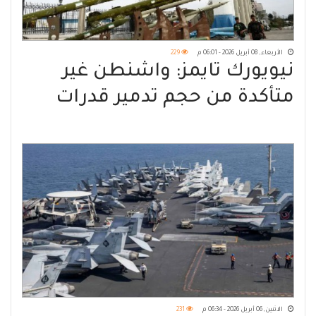
الأربعاء, 08 أبريل 2026 - 06:01 م
229
نيويورك تايمز: واشنطن غير
متأكدة من حجم تدمير قدرات
إيران الصاروخية
الاثنين, 06 أبريل 2026 - 06:34 م
231