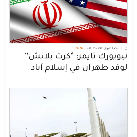
السبت, 11 أبريل 2026 - 06:35 م
212
نيويورك تايمز: “كرت بلانش”
لوفد طهران في إسلام آباد
لاتخاذ قرارات نهائية دون العودة
للمركز