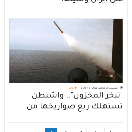
السبت, 28 مارس 2026 - 05:45 م
235
"تبخر المخزون".. واشنطن
تستهلك ربع صواريخها من
"أيقونة قوتها"