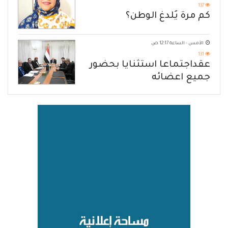
137
كم مرة يُلدغ الوطن؟
الأمس - الساعة 12:17 ص
131
عقداجتماعا استثنايا بحضور
جميع اعضائه