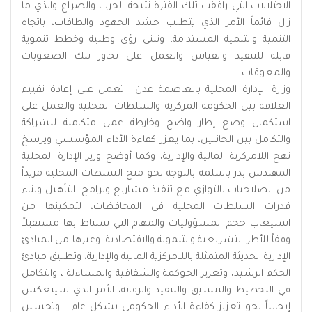
الاختلالات التي رافقت تلك الفترة نتيجة الحرب والصراع والذي ما
زال قائماً الأمر الذي يتطلب حشد الجهود والطاقات، باتجاه
التنمية والتنمية المستدامة، وتبني رؤى وطنية وخطط تنموية
قابلة للتنفيذ والقياس والعمل على تجاوز تلك الصعوبات
والمعوقات.
وزارة الإدارة المحلية بالعاصمة عدن تعمل على إعادة تقييم
العلاقة بين الحكومة المركزية والسلطات المحلية والعمل على
استكمال وضع إطار واضح وخارطة عمل متكاملة للشراكة
والتكامل بين الجانبين، بما يعزز كفاءة الأداء المؤسسي ويرسخ
نهج اللامركزية المالية والإدارية، وكما أوضح وزير الإدارة المحلية
المهندس بدر باسلمة بالتوجه نحو منح السلطات المحلية مزيداً
من الصلاحيات بالتوازي مع تنفيذ مشاريع وبرامج التأهيل وبناء
قدرات السلطات المحلية في المحافظات، لتمكينها من
استيعاب حجم المسؤوليات والمهام التي ستناط بها مستقبلاً
وفقاً للأطر التشريعية والتنموية والاقتصادية، وغيرها من المبادئ
الإدارية الحديثة المتمثلة باللامركزية المالية والإدارية، وتطبيق مبادئ
الحكم الرشيد، وتعزيز الحوكمة والشفافية والمساءلة ، والتكامل
في التخطيط والتنسيق والتنفيذ والرقابة، الأمر الذي سينعكس
إيجابياً نحو تعزيز كفاءة الأداء الحكومي بشكل عام ، وتحسين