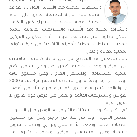
تُعد الشراكة والتكامل بين الحكومة المركزية
والسلطات المحلية حجر الأساس الأول بل القواعد
المتينة لبناء الدولة الحقيقية القادرة على البناء
وتحريك عجلة التنمية والاستقرار؛ كون التكامل
والشراكة المبنية وفق الأُسس والتشريعات القانونية النافذة
يُشكل خطوة استراتيجية نحو تجويد الأداء الحكومي المركزي
وتمكين السلطات المحلية وأجهزتها التنفيذية، من إدارة شؤونها
المحلية بكفاءة واقتدار.
حيث سيعمل هذا النموذج على خلق علاقة تكاملية لا تنافسية
بين المركز والوحدات المحلية، ضمن إطار وطني شامل يخدم
التنمية المستدامة والاستقرار العام ، وعلى مستوى كافة
الوحدات الإدارية، وفقاً لقانون السلطة المحلية رقم 4 لسنة 2000
م، ولوائحه التشريعية والذي كما يراه خبراء بأنه من أفضل
القوانين والتشريعات القائمة، والعمل على فرض قوة القانون لا
قانون القوة.
ففي ظل الظروف الاستثنائية التي مر بها الوطن خلال السنوات
العشر الأخيرة وما نتج عنه من تراجع وتدنّ في مستوى
الخدمات العامة ، وضعف الأداء المالي والإداري، وتحديات التمويل
والتنمية وعلى المستويين المركزي والمحلي، وغيرها من