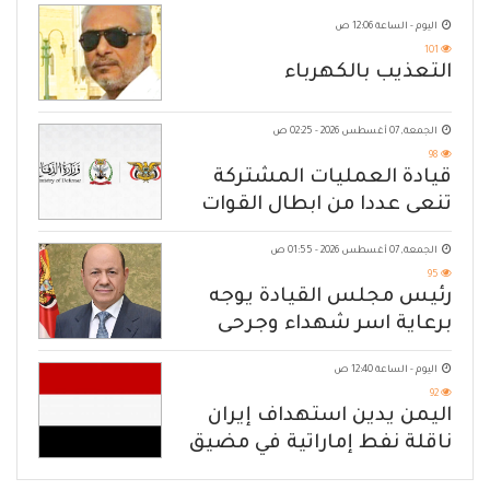
اليوم - الساعة 12:06 ص
101
التعذيب بالكهرباء
الجمعة, 07 أغسطس 2026 - 02:25 ص
98
قيادة العمليات المشتركة
تنعى عددا من ابطال القوات
المسلحة
الجمعة, 07 أغسطس 2026 - 01:55 ص
95
رئيس مجلس القيادة يوجه
برعاية اسر شهداء وجرحى
الهجوم الإرهابي الحوثي والرد
اليوم - الساعة 12:40 ص
الحازم على مصدر التهديد
92
اليمن يدين استهداف إيران
ناقلة نفط إماراتية في مضيق
هرمز