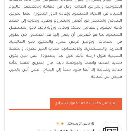
الحكومية والمرافق العامة، وكلّ في مهامه وتخصصه. فاليوم
الميناء في الاتجاه المنشود وإعادة الدور المحوري لهذا المرفق
الشامخ والمتجذر حق أصيل ومشروع وطني، وبحاجة إلى حشد
كافة الجهود والتعامل بحنكة وذكاء، ورؤية ثاقبة نحو المستقبل
المنشود لما هو مُفترض أن يصل إليه هذا العملاق، من تطوير
في الخدمات، وتوفير فرص عمل، والتحليق نحو العالمية،
التجارية، والاستثمارية، والاقتصادية. فبداية الخير قطرة، والحكمة
الصينية تقول (رحلة الألف ميل تبدأ بخطوة)، ففي حين يكون
تحديد الهدف واضحاً والبوصلة ثابتة، فإن الطريق مهما بدأت
شاقة وشائكة إلا أنها تقود حتماً إلى النجاح.. فمن آمن بالخير،
فليكن من صُناعه.
المزيد من مقالات محمد حمود الشدادي
الاثنين, 27 يوليو 2026
161