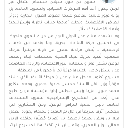
تنموي ذي مورد سيادي مُستدام، تشكّل عبر
الزمن ليكون أحد أهم المرتكزات السيادية والتنموية الخالدة، بل
بوابة عبور عالمية تتقاطع عندها خطوط الطول التجارية ودوائر
العرض الاقتصادية، وتجلت أمامها ميزات تجارية وإستراتيجية
وأبعاد اقتصادية ذات أثر.
وما يشهده ميناء عدن الدولي اليوم من حراك تنموي ملحوظ
في تحسين حركة الملاحة البحرية، وما يقدمه من خدمات
لوجستية، لا يُمكن قراءته بمعزل عن كونه مؤشراً لمرحلة
مفصلية، تُعيد تحريك عجلة التنمية المستدامة، لبناء ونهضة
الوطن بشكل عام، واستعادة الدور الاقتصادي والريادي للعاصمة
عدن بشكل خاص، باعتبارها مركزاً تجارياً محورياً في المنطقة.
مشروع تطوير مداخل ميناء عدن (المرحلة الثانية)، الذي دشنه
مؤخراً وزير النقل الأستاذ محسن حيدرة العمري، ومعه الدكتور
محمد علوي امزربة رئيس مجلس إدارة مؤسسة موانئ خليج
عدن، يُعد من المشاريع الإستراتيجية التنموية المستدامة
الخاصة بالبنى التحتية لمرافق الوطن، ومن المشاريع التي
ينعكس أثرها سريعاً في حال تم التنفيذ والاهتمام بجودة العمل
فيه. بل ويبقى بصمة ناصعة، بل (ضربة مُعلّم) لمنفذه الربان
معالي الوزير العمري، ونتمنى ان يتم تنفيذ هذا المشروع الرائد