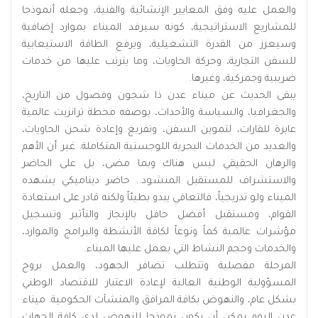
والعمل عليه وفق المعايير الإنشائية والفنية، وجعله أنموذجا
للمشاريع الاستراتيجية، كونه سيرفد الميناء بموارد إضافية
وسيعزز من القدرة التشغيلية، ويرفع الطاقة الاستيعابية
للسفن التجارية، وحركة الحاويات، وما يترتب عليها من خدمات
ضريبية وجمركية، وغيرها.
يبقى الحديث عن ميناء عدن ذا شجون وفصول من التاريخ،
والجغرافيا، والسياسة والأحداث، بوصفه محطة ترانزيت عالمية
عابرة للقارات، لتموين السفن، وتفريغ وإعادة شحن الحاويات،
والعديد من الخدمات البحرية اللوجستية المتكاملة. غير أن الأهم
والرهان الحقيقي ليس هناك وبما مضى، بل على الحاضر
والاستشراف للمستقبل المنشود.. حاضر ديناميكي يشهده
الميناء ولو تدريجياً، فالتعافي يبدو بطيئاً ولكنه قادر على استعادة
القوام، ومستقبل أفضل حافل بالإنجاز والتأثير وتسجيل
مؤشرات عالمية كماً ونوعاً لكافة الأنشطة والبرامج والموارد،
والخدمات وحجم النشاط التي يعمل عليها الميناء.
المرحلة مفصلية وتتطلب تضافر الجهود، والعمل بروح
المسؤولية الوطنية العالية لإعادة الاعتبار للاقتصاد الوطني
بشكل عام، والنهوض بكافة المرافق والمنشآت الحكومية. ميناء
عدن اليوم يمكن أن يكون نموذجا للنهوض لدى كافة الجهات