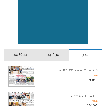
اليوم
من 7 ايام
من 30 يوم
الأربعاء, 05 أغسطس 2026 - 12:13 ص
235
18189
الأمس - الساعة 12:11 ص
174