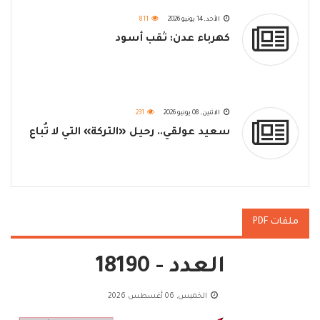
الأحد, 14 يونيو 2026
811
كهرباء عدن: ثقب أسود
الاثنين, 08 يونيو 2026
231
سعيد عولقي.. رحيل «التركة» التي لا تُباع
ملفات PDF
العدد - 18190
الخميس, 06 أغسطس 2026