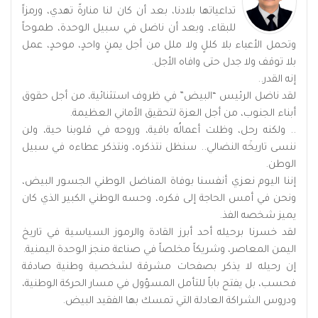
تداعياتها بلادنا، بعد أن كان لنا منارةً تهدي، ورمزاً
للبقاء، وبعد أن ناضل في سبيل الوحدة، طموحاً
وتحمل الأعباء بلا كللٍ ولا ملل من أجل يمنٍ واحدٍ، موحدٍ، عمل
بلا توقف ولا جدل حتى وافاه الأجل.
إنه القدر..
لقد ناضل الرئيس “البيض” في ظروف استثنائية، من أجل حقوق
أبناء الجنوب، من أجل العزة لتحقيق الأماني العظيمة.
.. ولكنه رحل، وظلت أعمالُه باقية، وروحه في قلوبنا حية، ولن
ننسى تاريخَه النضالي.. سنظل نتذكره، ونتذكر عطاءه في سبيل
الوطن.
إننا اليوم نعزي أنفسنا بوفاة المناضل الوطني الجسور البيض،
ونحن في أمس الحاجة إلى فكره، وحسه الوطني الكبير الذي كان
يميز شخصه الفذ.
لقد خسرنا برحيله أحد أبرز القادة والرموز السياسية في تاريخ
اليمن المعاصر، وشريكاً مخلصاً في صناعة منجز الوحدة اليمنية.
إن رحيله لا يذكر بصفحات مشرقة لشخصية وطنية صادقة
فحسب، بل يفتح باباً للتأمل المسؤول في مسار الحركة الوطنية،
ودروس الشراكة العادلة التي تمسك بها الفقيد البيض.