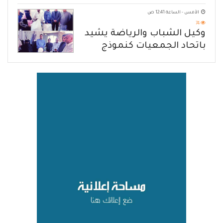
الهجوم الإرهابي الحوثي والرد
الأمس - الساعة 12:41 ص
الحازم على مصدر التهديد
74
وكيل الشباب والرياضة يشيد
باتحاد الجمعيات كنموذج
للانتقال من الإغاثة إلى التنمية