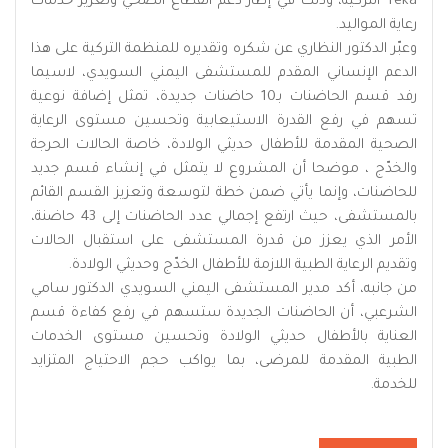
Teka التركية، وذلك في إطار دعم القطاع الصحي وتعزيز خدمات
رعاية المواليد.
وعبّر الدكتور النظاري عن شكره وتقديره للمنظمة التركية على هذا
الدعم الإنساني المقدم للمستشفى اليمني السويدي، لاسيما
رفد قسم الحاضنات بـ10 حاضنات جديدة، تمثل إضافة نوعية
تسهم في رفع القدرة الاستيعابية وتحسين مستوى الرعاية
الصحية المقدمة للأطفال حديثي الولادة، خاصة الحالات الحرجة
والخدّج ، موضحا أن المشروع لا يتمثل في إنشاء قسم جديد
للحاضنات، وإنما يأتي ضمن خطة لتوسعة وتعزيز القسم القائم
بالمستشفى، حيث ارتفع إجمالي عدد الحاضنات إلى 43 حاضنة،
الأمر الذي يعزز من قدرة المستشفى على استقبال الحالات
وتقديم الرعاية الطبية اللازمة للأطفال الخدّج وحديثي الولادة.
من جانبه، أكد مدير المستشفى اليمني السويدي الدكتور سامي
الشرعبي، أن الحاضنات الجديدة ستسهم في رفع كفاءة قسم
العناية بالأطفال حديثي الولادة وتحسين مستوى الخدمات
الطبية المقدمة للمرضى، بما يواكب حجم الاحتياج المتزايد
للخدمة.