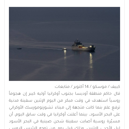
كييف / موسكو / 14 أكتوبر / متابعات:
قال حاكم منطقة أوديسا بجنوب أوكرانيا أوليه كيبر إن هجوماً
روسياً استهدف في وقت ‌مبكر ‌من اليوم الإثنين ‌سفينة ⁠مدنية
ترفع علم ⁠بنما كانت متجهة إلى ميناء تشورنومورسك الأوكراني
على البحر ⁠الأسود، بينما أعلنت أوكرانيا في وقت سابق اليوم، أن
مسيّرة روسية أصابت سفينة شحن صينية في البحر الأسود
ليل الأحد - الإثنين، وذلك قبل يوم من توجه الرئيس الروسي