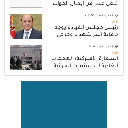
تنعى عددا من ابطال القوات
المسلحة
الأمس - الساعة 01:55 ص
69
رئيس مجلس القيادة يوجه
برعاية اسر شهداء وجرحى
الهجوم الإرهابي الحوثي والرد
الأمس - الساعة 01:16 ص
الحازم على مصدر التهديد
63
السفارة الأميركية: الهجمات
الغادرة للمليشيات الحوثية
في حضرموت ومأرب إرهاباً
بحق الشعب اليمني