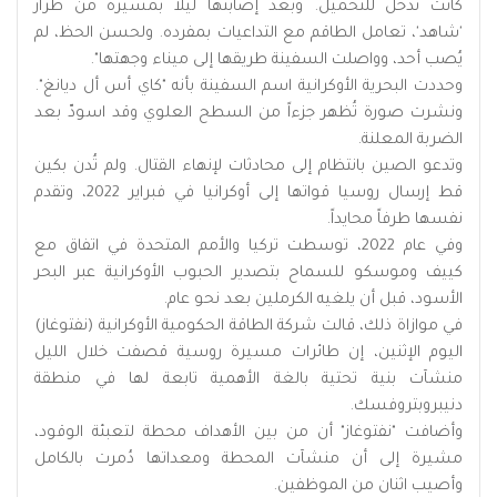
كانت تدخل للتحميل. وبعد إصابتها ليلاً بمسيّرة من طراز
'شاهد'، تعامل الطاقم مع التداعيات بمفرده. ولحسن الحظ، لم
يُصب أحد، وواصلت السفينة طريقها إلى ميناء وجهتها".
وحددت البحرية الأوكرانية اسم السفينة بأنه "كاي أس أل ديانغ".
ونشرت صورة تُظهر جزءاً من السطح العلوي وقد اسودّ بعد
الضربة المعلنة.
وتدعو الصين بانتظام إلى محادثات لإنهاء القتال. ولم تُدن بكين
قط إرسال روسيا قواتها إلى أوكرانيا في فبراير 2022، وتقدم
نفسها طرفاً محايداً.
وفي عام 2022، توسطت تركيا والأمم المتحدة في اتفاق مع
كييف وموسكو للسماح بتصدير الحبوب الأوكرانية عبر البحر
الأسود، قبل أن يلغيه الكرملين بعد نحو عام.
في موازاة ذلك، قالت شركة الطاقة الحكومية الأوكرانية (نفتوغاز)
اليوم الإثنين، إن طائرات مسيرة ‌روسية ‌قصفت خلال ‌الليل
⁠منشآت بنية تحتية ⁠بالغة الأهمية تابعة لها في ⁠منطقة
‌دنيبروبتروفسك.
وأضافت "نفتوغاز" ‌أن من ‌بين ‌الأهداف محطة لتعبئة الوقود،
‌مشيرة إلى أن منشآت المحطة ⁠ومعداتها ⁠دُمرت بالكامل
وأصيب اثنان من الموظفين.