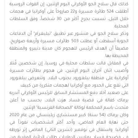
كذلك قال سلاح الجو الأوكراني اليوم الإثنين، إن القوات الروسية
أطلقت 524 ‌طائرة ‌مسيرة و22 ‌صاروخاً ⁠على أوكرانيا في هجمات
⁠خلال الليل، تسببت بجرح أكثر من 30 شخصاً، وفق السلطات
المحلية.
وذكر سلاح الجو في منشور ⁠عبر ‌تطبيق "تيليغرام" ‌أن الدفاعات
الجوية ‌أسقطت ‌أو عطلت 503 طائرات مسيرة ‌وأربعة صواريخ،
مضيفاً أن الهدف الرئيس ⁠للهجوم ⁠كان مدينة دنيبرو والمنطقة
المحيطة بها.
في المقابل قالت سلطات محلية في روسيا، إن ‌شخصين ‌قُتلا
وأصيب اثنان ⁠آخران اليوم الإثنين، ⁠في هجوم بطائرات مسيرة
⁠أوكرانية ‌على ‌منطقة بيلغورود ‌بجنوب البلاد. وتتعرض ‌بيلغورود
التي تقع ‌على الحدود مع ⁠أوكرانيا لهجمات متكررة ⁠من كييف.
على صعيد آخلا دفع المستشار السابق للرئيس الأوكراني أندريه
يرماك كفالة في قضية فساد هزت البلاد، بحسب ما أعلن
متحدث باسم المحكمة لوكالة "الصحافة الفرنسية" الإثنين.
وكان يرماك (54 سنة) كبير مستشاري زيلينسكي من عام 2020
حتى نهاية العام الماضي، وأحد أكثر الشخصيات نفوذاً في
أوكرانيا. واستقال في نوفمبر (تشرين الثاني) الماضي إثر تورطه
في فضيحة فساد بملايين الدولارات طالت الدائرة المقربة من