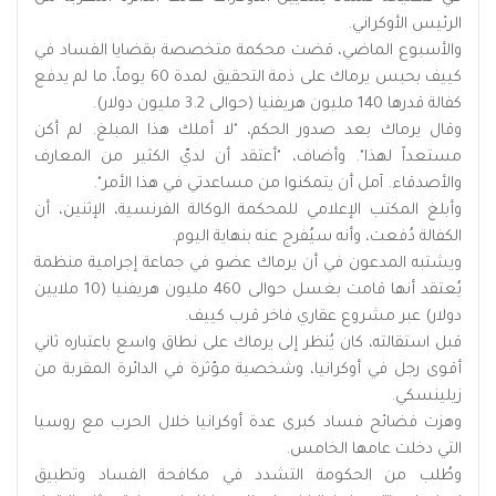
الرئيس الأوكراني.
والأسبوع الماضي، قضت محكمة متخصصة بقضايا الفساد في
كييف بحبس يرماك على ذمة التحقيق لمدة 60 يوماً، ما لم يدفع
كفالة قدرها 140 مليون هريفنيا (حوالى 3.2 مليون دولار).
وقال يرماك بعد صدور الحكم، "لا أملك هذا المبلغ. لم أكن
مستعداً لهذا". وأضاف، "أعتقد أن لديّ الكثير من المعارف
والأصدقاء. آمل أن يتمكنوا من مساعدتي في هذا الأمر".
وأبلغ المكتب الإعلامي للمحكمة الوكالة الفرنسية، الإثنين، أن
الكفالة دُفعت، وأنه سيُفرج عنه بنهاية اليوم.
ويشتبه المدعون في أن يرماك عضو في جماعة إجرامية منظمة
يُعتقد أنها قامت بغسل حوالى 460 مليون هريفنيا (10 ملايين
دولار) عبر مشروع عقاري فاخر قرب كييف.
قبل استقالته، كان يُنظر إلى يرماك على نطاق واسع باعتباره ثاني
أقوى رجل في أوكرانيا، وشخصية مؤثرة في الدائرة المقربة من
زيلينسكي.
وهزت فضائح فساد كبرى عدة أوكرانيا خلال الحرب مع روسيا
التي دخلت عامها الخامس.
وطُلب من الحكومة التشدد في مكافحة الفساد وتطبيق