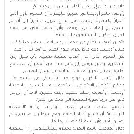
فلاديمير بوتين إلى بكين للقاء الرئيس شي جينبينغ.
وأوضح حاكم أوديسا ‌عبر ‌تطبيق تيليغرام ‌أن الهجوم الأول ‌ألحق
أضراراً بالسفينة وتسبب في اندلاع حريق، مشيراً ‌إلى أنه لم
تُسجل أي ⁠إصابات ⁠في الواقعة وأن الطاقم تمكن من إخماد
الحريق. وذكر أن السفينة واصلت رحلتها.
وتعلن كييف بانتظام عن هجمات روسية على سفن مدنية قرب
ميناء أوديسا، وهو مركز بحري حيوي لصادرات أوكرانيا الزراعية.
لكن الهجوم الثاني الذي أصاب سفينة صينية، يأتي قبيل زيارة
تستغرق يومين لبوتين إلى بكين، حيث من المقرر أن يبحث مع
نظيره الصيني تعزيز العلاقات الثنائية بين البلدين الحليفين.
وقال الرئيس الأوكراني فولوديمير زيلينسكي في منشور على
مواقع التواصل الاجتماعي، "استهدفت مسيّرات روسية مدينة
أوديسا... وأصابت إحداها سفينة تابعة للصين. لا بد أن الروس
كانوا على دراية بهوية السفينة التي كانت في البحر".
وأوضح متحدث باسم البحرية الأوكرانية لوكالة "الصحافة
الفرنسية"، أن جميع أفراد الطاقم، وهم مواطنون صينيون، لم
يُصابوا بأذى، وأن السفينة واصلت رحلتها.
وقال المتحدث باسم البحرية دميترو بليتينتشوك، إن "السفينة