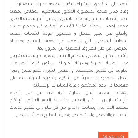
أحمد علي الداؤودي، وبإشراف مكتب الصحة مديرية المنصورة.
وقام مدير صحة المنصورة الدكتور عبدالحكيم المفلحي بمعية
مدير الخدمات بالمديرية عارف ياسين ورئيس المؤسسة الدكتور
محمد احمد ، بجولة تفقدية لأقسام المخيم في مجمع حاشد
،وأطلع على سير العمل و مستوى جودة الخدمات الطبية
المجانية للمرضى، التي ساهمت في تخفيف العبء ومعاناة
المرضى، في ظل الظروف الصعبة التي يمرون بها.
وأشاد الدكتور المفلحي بتنظيم المخيم وجهود مؤسسة شريان
عدن الطبية الخيرية وشركة الطويلة سيئون فارما للصناعات
الداوئية في تقديم المساعدة و العمل الخيري للمواطنين وذوي
الدخل المحدود و معرباً عن شكره وتقديره للمؤسسة على
جهودها في دعم المجتمع ورعاية المبادرات الإنسانية.
ويهدف المخيم، الذي يشارك فيه نخبة من كبار الأطباء
والإستشاريين، ، في المخيم بمناسبة اليوم العالمي لإرتفاع
ضغط الدم الذي يصادف 17مايو من كل عام ،إلى تقديم خدمات
المعاينة والفحص والتشخيص وصرف العلاج مجاناً، للمرضى .
أخبار متعلقة