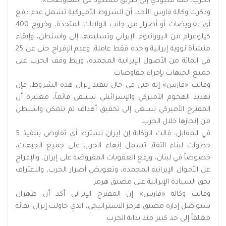
الحرب، مما سيؤدي إلى طريق مسدود في المفاوضات».
وذكرت وكالة فارس الأحد، أن الشروط الأميركية تشمل عدم دفع
أي تعويضات أو أضرار من جانب الولايات المتحدة، وخروج 400
كيلوغرام من اليورانيوم الإيراني وتسليمها إلى واشنطن، وإبقاء
منشأة نووية إيرانية واحدة فقط عاملة، وعدم الإفراج حتى عن 25
في المائة من الأصول الإيرانية المجمدة، وربط وقف الحرب على
جميع الجبهات بإجراء مفاوضات.
وقالت «فارس» إنه حتى في حال تنفيذ إيران هذه الشروط، فإن
تهديد الهجوم الأميركي والإسرائيلي سيبقى قائماً، معتبرة أن
المقترح الأميركي يسعى إلى تحقيق أهداف لم تتمكن واشنطن
من إنجازها خلال الحرب.
في المقابل، قالت الوكالة إن إيران تشترط أي تفاوض بتنفيذ 5
خطوات لبناء الثقة، تشمل إنهاء الحرب على جميع الجبهات،
خصوصاً في لبنان، ورفع العقوبات المفروضة على إيران، والإفراج
عن الأموال الإيرانية المجمدة، وتعويض أضرار الحرب، والاعتراف
بحق السيادة الإيرانية على مضيق هرمز.
وقالت وكالة «فارس» إن المقترح الإيراني أكد أن طهران
ستواصل إدارة مضيق هرمز الاستراتيجي، الذي حاولت إيران ابقائه
مغلقاً إلى حد كبير منذ بداية الحرب.