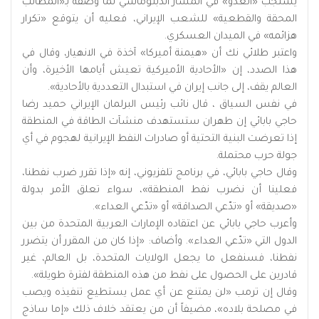
يستجب «العدو» في المسار الدبلوماسي لما وصفه بـ«المطالب
المحقة والقطعية» للشعب الإيراني، فعليه أن يتوقع «تكرار
هزائمه» في الميدان العسكري.
واعتبر طلائي نك أن «هيمنة أميركا» آخذة في الانهيار، وقال في
هذا الصدد، إن «الأحادية الأميركية تعيش أيامها الأخيرة، وأن
العالم يقف، إلى جانب إيران في استبدال التعددية بالأحادية».
في نفس السياق ، قال نائب رئيس البرلمان الإيراني حميد رضا
حاجي بابائي إن طهران ستستهدف منشآت الطاقة في المنطقة
إذا تعرضت البنية التحتية أو صادرات النفط الإيرانية لهجوم في أي
جولة حرب محتملة.
وقال حاجي بابائي، في برنامج تلفزيوني، إنه «إذا تقرر ضرب نفطنا،
فعلينا أن نضرب نفط المنطقة»، سواء تعلق الأمر بدولة
«صديقة» أو «تدّعي الصداقة» أو «تدّعي العداء».
وأعرب حاجي بابائي عن اعتقاده الإمارات العربية المتحدة من بين
الدول التي «تدّعي العداء». وأضاف: «إذا كان من المقرر أن يتضرر
نفطنا، فسنفعل ما يجعل الولايات المتحدة، بل العالم، غير
قادرين على الحصول على نفط من هذه المنطقة لفترة طويلة».
وقال إن ترمب «لن يمتنع عن أي عمل يستطيع تنفيذه ويصب
في مصلحة بلاده»، مضيفاً أن من يعتقد خلاف ذلك «إما ساذج