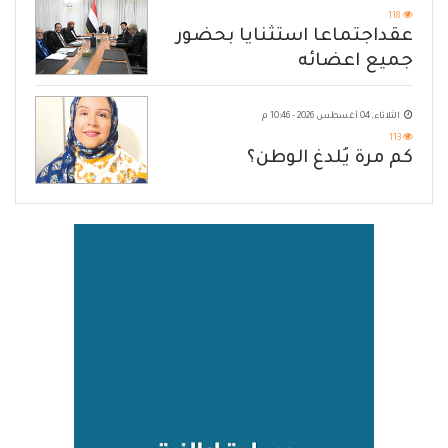
118
عقداجتماعا استثنايا بحضور
جميع اعضائه
الثلاثاء, 04 أغسطس 2026 - 10:46 م
113
كم مرة يُلدغ الوطن؟