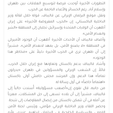
التطورات الأخيرة أوجدت فرصة لتوسيع العلاقات بين طهران
وإسلام آباد، رغم الخسائر والأعباء الناجمة عن الحرب.
ونقل موقع البرلمان الإيراني عن قاليباف، قوله خلال لقائه وزير
الداخلية الباكستاني، إن «الحرب المفروضة الأخيرة» على إيران
أظهرت أن الولايات المتحدة وإسرائيل تجلبان إلى المنطقة «الشر
وانعدام الأمن».
وأضاف قاليباف أن الأحداث الأخيرة أظهرت أن الوجود الأميركي
في المنطقة «لا يصنع الأمن، بل يمهد لانعدام الأمن»، مشيراً
إلى أن طهران ترى في الحرب الأخيرة دليلاً على «مخاطر هذا
الوجود».
وأشاد قاليباف بدعم باكستان وتعاونها مع إيران خلال الحرب،
قائلاً إن الشعب الإيراني والمسؤولين في طهران «يدركون
تماماً» هذا الدعم، وإن المرشد مجتبى خامنئي أولى باكستان
«اهتماماً خاصاً» في أول رسالة له.
من جانبه، قال نقوي إن«أصعب مسؤولية» أُسندت حالياً إلى
قاليباف، مشيراً إلى أن بلاده تسعى إلى حل المشكلات، معرباً
عن أمله في أن تتمكن باكستان من إيصال المفاوضات إلى نتيجة.
وحضر اللقاء وزير الداخلية الإيراني مؤمني، ورئيس لجنة الأمن
القومي والسياسة الخارجية في البرلمان إبراهيم عزيزي، وأبو