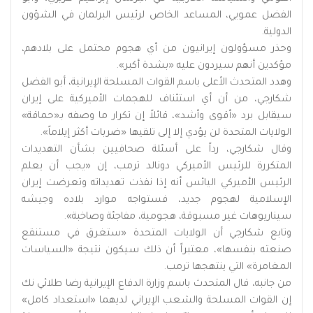
الفضل عمويي، المساعد الخاص لرئيس البرلمان في الشؤون
الدولية.
وحذر مسؤولون إيرانيون من أي هجوم محتمل على بلادهم،
مؤكدين أنهم سيردون عليه «بشدة أكبر».
وهدد المتحدث الأعلى باسم القوات المسلحة الإيرانية، أبو الفضل
شكارجي، من أن أي استئناف للهجمات الأميركية على إيران
سيقابل برد «أقوى وأشد»، قائلاً إن تكرار ما وصفه بـ«حماقة»
الولايات المتحدة لن يؤدي إلا إلى تلقيها «ضربات أكثر إيلاماً».
وقال شكارجي، رداً على أسئلة صحافيين بشأن التهديدات
المتكررة للرئيس الأميركي دونالد ترمب، إن «يجب أن يعلم
الرئيس الأميركي اليائس أنه إذا نفذت تهديداته وتعرضت إيران
الإسلامية لهجوم جديد، فستواجه موارد بلاده وجيشه
سيناريوهات غير مسبوقة، هجومية، مفاجئة وصاخبة».
وتابع شكارجي أن الولايات المتحدة «ستغرق في مستنقع
صنعته بنفسها»، معتبراً أن ذلك سيكون نتيجة «السياسات
المغامرة» التي ينتهجها ترمب.
من جانبه، قال المتحدث باسم وزارة الدفاع الإيرانية رضا طلائي نك
إن القوات المسلحة والشعب الإيراني لديهما «استعداد كامل»