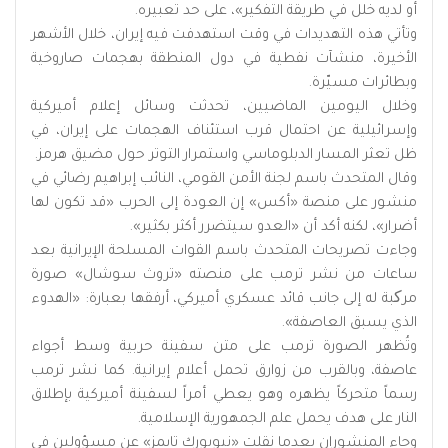
أو لديه خلل في طريقة التفكير»، على حد تعبيره.
وتأتي هذه التهديدات في وقت استهدفت فيه إيران، خلال الأشهر
الأخيرة، منشآت نفطية في دول المنطقة بهجمات صاروخية
وبطائرات مسيّرة.
وخلال اليومين الماضيين، تحدثت وسائل إعلام أميركية
وإسرائيلية عن احتمال قرب استئناف الهجمات على إيران، في
ظل تعثر المسار الدبلوماسي واستمرار التوتر حول مضيق هرمز.
وقال المتحدث باسم لجنة الأمن القومي، النائب إبراهيم رضائي في
منشور على منصة «أكس» إن العودة إلى الحرب «قد تكون لها
أضرار»، لكنه أكد أن «العدو سيتضرر أكثر بكثير».
وجاءت تصريحات المتحدث باسم القوات المسلحة الإيرانية بعد
ساعات من نشر ترمب على منصته «تروث سوشال» صورة
مرکبة له إلى جانب قائد عسكري أميركي، أرفقها بعبارة: «الهدوء
الذي يسبق العاصفة».
وتُظهر الصورة ترمب على متن سفينة حربية وسط أجواء
عاصفة، وبالقرب من زوارق تحمل أعلام إيرانية. كما نشر ترمب
رسماً متحركاً يظهره وهو يعطي أمراً لسفينة أميركية بإطلاق
النار على هدف يحمل علم الجمهورية الإسلامية.
وجاء المنشوران بعدما نقلت «نيويورك تايمز» عن مسؤولين في