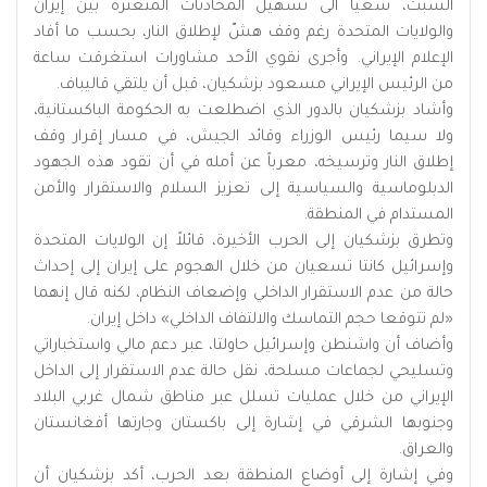
السبت، سعيا الى تسهيل المحادثات المتعثرة بين إيران
والولايات المتحدة رغم وقف هشّ لإطلاق النار، بحسب ما أفاد
الإعلام الإيراني. وأجرى نقوي الأحد مشاورات استغرقت ساعة
من الرئيس الإيراني مسعود بزشكيان، قبل أن يلتقي قاليباف.
وأشاد بزشكيان بالدور الذي اضطلعت به الحكومة الباكستانية،
ولا سيما رئيس الوزراء وقائد الجيش، في مسار إقرار وقف
إطلاق النار وترسيخه، معرباً عن أمله في أن تقود هذه الجهود
الدبلوماسية والسياسية إلى تعزيز السلام والاستقرار والأمن
المستدام في المنطقة.
وتطرق بزشكيان إلى الحرب الأخيرة، قائلاً إن الولايات المتحدة
وإسرائيل كانتا تسعيان من خلال الهجوم على إيران إلى إحداث
حالة من عدم الاستقرار الداخلي وإضعاف النظام، لكنه قال إنهما
«لم تتوقعا حجم التماسك والالتفاف الداخلي» داخل إيران.
وأضاف أن واشنطن وإسرائيل حاولتا، عبر دعم مالي واستخباراتي
وتسليحي لجماعات مسلحة، نقل حالة عدم الاستقرار إلى الداخل
الإيراني من خلال عمليات تسلل عبر مناطق شمال غربي البلاد
وجنوبها الشرقي في إشارة إلى باكستان وجارتها أفغانستان
والعراق.
وفي إشارة إلى أوضاع المنطقة بعد الحرب، أكد بزشكيان أن