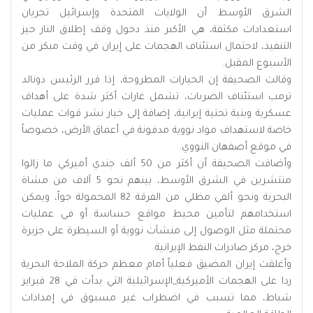
الشرق الأوسط أن الولايات المتحدة وإسرائيل تجريان
استعدادات مكثفة، هي الأكبر منذ دخول وقف إطلاق النار حيز
التنفيذ، لاحتمال استئناف الهجمات على إيران في وقت مبكر من
الأسبوع المقبل.
وقالت الصحيفة إن الخيارات المطروحة، إذا قرر الرئيس دونالد
ترمب استئناف الضربات، تشمل غارات أكثر شدة على أهداف
عسكرية وبنية تحتية إيرانية، إضافة إلى خيار نشر قوات عمليات
خاصة لاستهداف مواد نووية مدفونة في أعماق الأرض، خصوصاً
في موقع أصفهان النووي.
وأضافت الصحيفة أن أكثر من 50 ألف جندي أميركي ما زالوا
منتشرين في الشرق الأوسط، بينهم نحو 5 آلاف من مشاة
البحرية ونحو ألفي مظلي من الفرقة 82 المحمولة جواً، ويمكن
استخدامهم لتأمين محيط مواقع حساسة أو في عمليات
محتملة مثل الوصول إلى منشآت نووية أو السيطرة على جزيرة
خرج، مركز صادرات النفط الإيرانية.
وأغلقت إيران المضيق فعلياً أمام معظم حركة الملاحة البحرية
ردا على الهجمات الأميركية_الإسرائيلية التي بدأت في ‌28 فبراير
شباط، مما ‌تسبب في اضطراب غير مسبوق في إمدادات