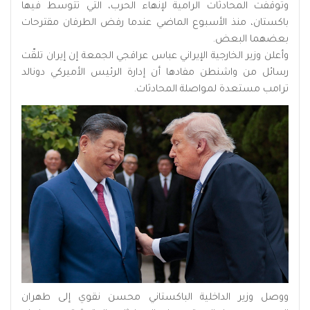
وتوقفت المحادثات الرامية لإنهاء ⁠الحرب، التي تتوسط فيها
باكستان، منذ ⁠الأسبوع الماضي عندما رفض الطرفان مقترحات
بعضهما البعض.
وأعلن وزير الخارجية الإيراني عباس عراقجي الجمعة إن إيران تلقّت
رسائل من واشنطن مفادها أن إدارة الرئيس الأميركي دونالد
ترامب مستعدة لمواصلة المحادثات.
ووصل وزير الداخلية الباكستاني محسن نقوي إلى طهران