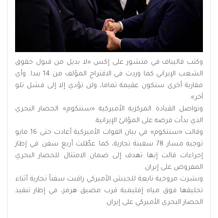
وكتب قاليباف في منشور على إكس «لا بديل من قبول حقوق
الشعب الإيراني كما وردت في الاقتراح المؤلف من 14 بندا. وأي
مقاربة أخرى ستكون عقيمة تماما، ولن تؤدي إلا إلى فشل تلو
آخر».
وتواصل القيادة المركزية الأميركية «سنتكوم» الحصار البحري
الذي بدأت فرضه على المؤانئ الإيرانية.
وقالت «سنتكوم» في بيان القوات الأميركية أعادت حتى 16 مايو
توجيه مسار 78 سفينة تجارية، كما عطّلت أربع سفن في إطار
إجراءات قالت إنها تهدف إلى ضمان الامتثال للحصار البحري
المفروض على إيران.
ونشرت مروحية تابعة للجيش الأميركي راقبت سفناً تجارية أثناء
تحليقها فوق مياه إقليمية قرب مضيق هرمز، في إطار تنفيذ
الحصار البحري الأميركي على إيران.