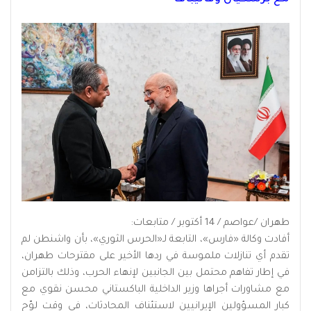
طهران /عواصم / 14 أكتوبر / متابعات:
أفادت وكالة «فارس»، التابعة لـ«الحرس الثوري»، بأن واشنطن لم
تقدم أي تنازلات ملموسة في ردها الأخير على مقترحات طهران،
في إطار تفاهم محتمل بين الجانبين لإنهاء الحرب، وذلك بالتزامن
مع مشاورات أجراها وزير الداخلية الباكستاني محسن نقوي مع
كبار المسؤولين الإيرانيين لاستئناف المحادثات، في وقت لوّح