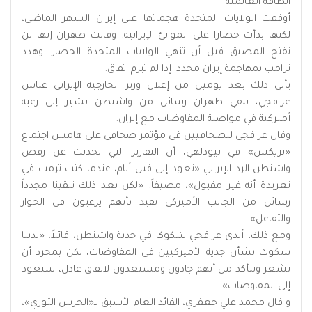
الطاقة العالمية
أوقفت الولايات المتحدة هجماتها ‌على إيران ⁠الشهر الماضي،
⁠لكنها بدأت حصارا على الموانئ الإيرانية. وقالت طهران إنها لن
تفتح المضيق قبل أن تنهي الولايات المتحدة الحصار. وهدد
ترامب بمهاجمة إيران مجددا إذا لم تبرم اتفاق.
يأتي ذلك بعد يومين من إعلان وزير الخارجية الإيراني عباس
عراقجي، تلقي طهران رسائل من واشنطن تشير إلى رغبة
أميركية في مواصلة المفاوضات مع إيران.
وقال عراقجي للصحافيين في مؤتمر صحافي على هامش اجتماع
«بريكس» في نيودلهي، أن التقارير التي تحدثت عن رفض
واشنطن الرد الإيراني «تعود إلى قبل أيام، عندما كتب ترمب في
تغريدة أنه غير مقبول»، مضيفاً: «لكن بعد ذلك تلقينا مجدداً
رسائل من الجانب الأميركي تفيد بأنهم يرغبون في الحوار
والتفاعل».
ومع ذلك، أبدى عراقجي شكوكا في جدية واشنطن، قائلاً: «لدينا
شكوك بشأن جدية الأميركيين في المفاوضات، لكن بمجرد أن
نشعر ونتأكد من أنهم جادون ومستعدون لاتفاق عادل، سنعود
إلى المفاوضات».
و قال محمد علي جعفري، القائد العام الأسبق لـ«الحرس الثوري»،