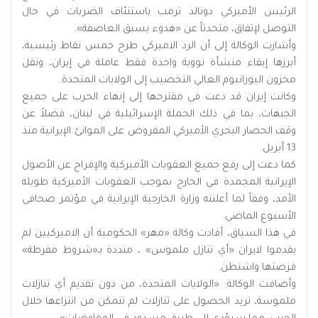
الرئيس الأميركي دونالد ترمب باستنئاف الضربات في حال
التوصل لإتفاق، متحدثاً عن «هدوء يسبق العاصفة».
وأشارت الوكالة إلى أن الرد الاميركي طرح خمس نقاط رئيسية،
أبرزها إبقاء منشأة نووية واحدة فقط عاملة في إيران، ونقل
مخزون اليورانيوم العالي التخصيب إلى الولايات المتحدة.
وكانت إيران قد دعت في مقترحها إلى إنهاء الحرب على جميع
الجبهات، بما في ذلك الحملة الإسرائيلية في لبنان، فضلاً عن
وقف الحصار البحري الأميركي المفروض على الموانئ الإيرانية منذ
13 أبريل.
كما دعت إلى رفع جميع العقوبات الأميركية والإفراج عن الأصول
الإيرانية المجمدة في الخارج بموجب العقوبات الأميركية طويلة
الأمد، وفقاً لما أعلنته وزارة الخارجية الإيرانية في مؤتمر صحافي
الأسبوع الماضي.
في هذا السياق، أفادت وكالة «مهر» الحكومية أن الاميركيين لم
يقدموا لايران «أي تنازل ملموس» ، منددة بـ«شروط مفرطة»
فرضتها واشنطن.
وأضافت الوكالة: «الولايات المتحدة، من دون تقديم أي تنازلات
ملموسة، تريد الحصول على تنازلات لم تتمكن من انتزاعها خلال