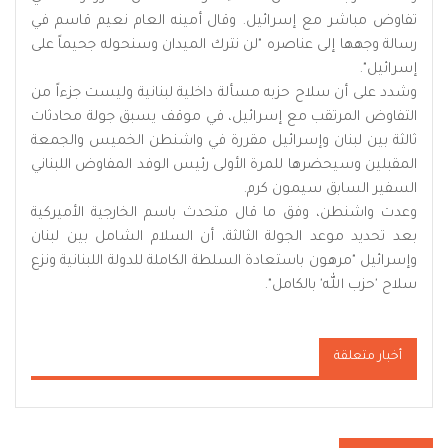
تفاوض مباشر مع إسرائيل. وقال أمينه العام نعيم قاسم في
رسالة وجهها إلى عناصره "لن نترك الميدان وسنحوله جحيماً على
إسرائيل".
وشدد على أن سلاح حزبه مسألة داخلية لبنانية وليست جزءاً من
التفاوض المرتقب مع إسرائيل، في موقف يسبق جولة محادثات
ثالثة بين لبنان وإسرائيل مقررة في واشنطن الخميس والجمعة
المقبلين وسيحضرها للمرة الأولى رئيس الوفد المفاوض اللبناني
السفير السابق سيمون كرم.
وعدت واشنطن، وفق ما قال متحدث باسم الخارجية الأميركية
بعد تحديد موعد الجولة الثالثة، أن السلام الشامل بين لبنان
وإسرائيل "مرهون باستعادة السلطة الكاملة للدولة اللبنانية ونزع
سلاح 'حزب الله' بالكامل".
أخبار متعلقة