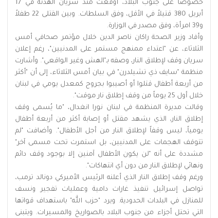
خصوصاً على جنوب البلاد، أوقعت منذ سريان الهدنة في 17
أبريل 380 قتيلاً في الأقل، وفق السلطات. وبين القتلى 22 طفلاً
و39 امرأة، وفق مصدر في الوزارة.
وأفاد وزير الصحة راكان ناصر الدين خلال مؤتمر صحافي أمس
الثلاثاء، عن "اعتداء ممنهج مستمر على المدنيين"، رغم إعلان
سريان وقف لإطلاق النار، وصفه بـ"الهش وغير الواقعي". وأشارت
منظمة "سايف ذي تشيلدرن" في بيان أمس الثلاثاء، إلى أن "أكثر
من أربعة أطفال قتلوا أو أصيبوا بجروح كمعدل يومي في لبنان
خلال أول 25 يوماً من وقف إطلاق نار موقت".
وقالت مديرة المنظمة في لبنان نورا انغدال، "ما يُسمى وقف
إطلاق النار، الذي يشهد مقتل أو إصابة أكثر من أربعة أطفال
يومياً، ليس وقفاً لإطلاق النار من أجل الأطفال". وأضافت "لم
تتوقف الهجمات على المدنيين، بل استمرت تحت مسمى آخر"
مشددة على أنه "لن يكون الأطفال آمنين إلا بوجود وقف دائم
ونهائي لإطلاق النار من دون أي انتهاكات".
ورغم وقف إطلاق النار الذي أعلنه الرئيس الأميركي دونالد ترمب،
تواصل إسرائيل تنفيذ غارات دامية وعمليات تفجير ونسف
للمنازل في البلدات الحدودية. ويرد "حزب الله" باستهداف قواتها
التي تحتل أجزاء من جنوب البلاد بالصواريخ والمسيرات. ويتبنى