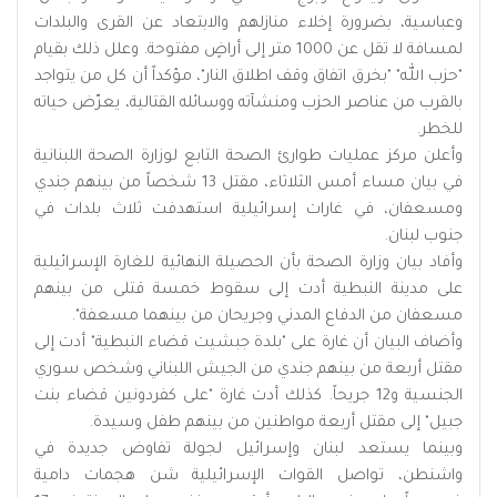
وعباسية، بضرورة إخلاء منازلهم والابتعاد عن القرى والبلدات
لمسافة لا تقل عن 1000 متر إلى أراضٍ مفتوحة. وعلل ذلك بقيام
"حزب الله" "بخرق اتفاق وقف اطلاق النار"، مؤكداً أن كل من يتواجد
بالقرب من عناصر الحزب ومنشآته ووسائله القتالية، يعرّض حياته
للخطر.
وأعلن مركز عمليات طوارئ الصحة التابع لوزارة الصحة اللبنانية
في بيان مساء أمس الثلاثاء، مقتل 13 شخصاً من بينهم جندي
ومسعفان، في غارات إسرائيلية استهدفت ثلاث بلدات في
جنوب لبنان.
وأفاد بيان وزارة الصحة بأن الحصيلة النهائية للغارة الإسرائيلية
على مدينة النبطية أدت إلى سقوط خمسة قتلى من بينهم
مسعفان من الدفاع المدني وجريحان من بينهما مسعفة".
وأضاف البيان أن غارة على "بلدة جبشيت قضاء النبطية" أدت إلى
مقتل أربعة من بينهم جندي من الجيش اللبناني وشخص سوري
الجنسية و12 جريحاً. كذلك أدت غارة "على كفردونين قضاء بنت
جبيل" إلى مقتل أربعة مواطنين من بينهم طفل وسيدة.
وبينما يستعد لبنان وإسرائيل لجولة تفاوض جديدة في
واشنطن، تواصل القوات الإسرائيلية شن هجمات دامية