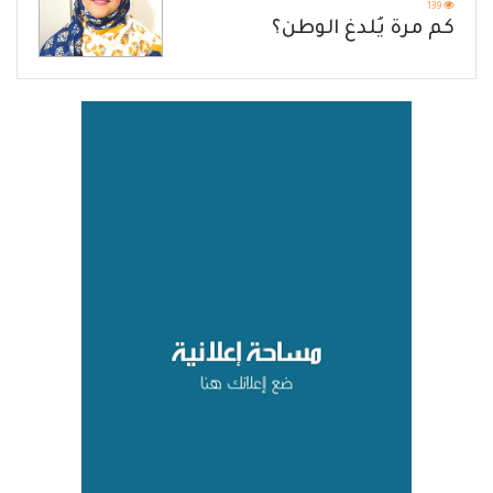
139
كم مرة يُلدغ الوطن؟