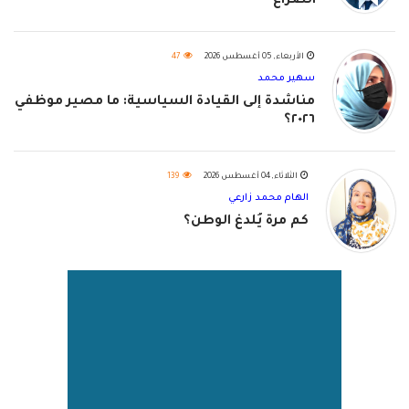
الصراع
الأربعاء, 05 أغسطس 2026
47
سهير محمد
مناشدة إلى القيادة السياسية: ما مصير موظفي
٢٠٢٦؟
الثلاثاء, 04 أغسطس 2026
139
الهام محمد زارعي
كم مرة يُلدغ الوطن؟