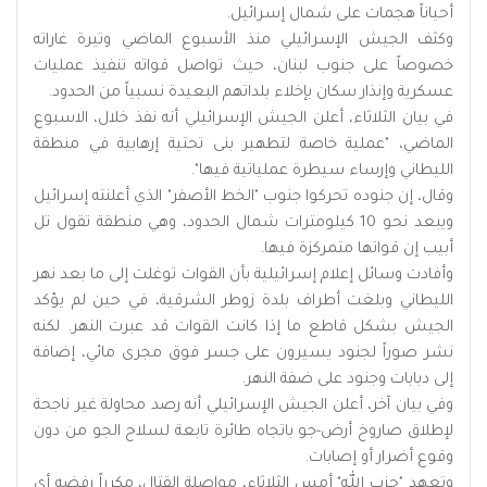
أحياناً هجمات على شمال إسرائيل.
وكثف الجيش الإسرائيلي منذ الأسبوع الماضي وتيرة غاراته
خصوصاً على جنوب لبنان، حيث تواصل قواته تنفيذ عمليات
عسكرية وإنذار سكان بإخلاء بلداتهم البعيدة نسبياً من الحدود.
في بيان الثلاثاء، أعلن الجيش الإسرائيلي أنه نفذ خلال، الاسبوع
الماضي، "عملية خاصة لتطهير بنى تحتية إرهابية في منطقة
الليطاني وإرساء سيطرة عملياتية فيها".
وقال، إن جنوده تحركوا جنوب "الخط الأصفر" الذي أعلنته إسرائيل
ويبعد نحو 10 كيلومترات شمال الحدود، وهي منطقة تقول تل
أبيب إن قواتها متمركزة فيها.
وأفادت وسائل إعلام إسرائيلية بأن القوات توغلت إلى ما بعد نهر
الليطاني وبلغت أطراف بلدة زوطر الشرقية، في حين لم يؤكد
الجيش بشكل قاطع ما إذا كانت القوات قد عبرت النهر. لكنه
نشر صوراً لجنود يسيرون على جسر فوق مجرى مائي، إضافة
إلى دبابات وجنود على ضفة النهر.
وفي بيان آخر، أعلن الجيش الإسرائيلي أنه رصد محاولة غير ناجحة
لإطلاق صاروخ أرض-جو باتجاه طائرة تابعة لسلاح الجو من دون
وقوع أضرار أو إصابات.
وتعهد "حزب الله" أمس الثلاثاء، مواصلة القتال، مكرراً رفضه أي