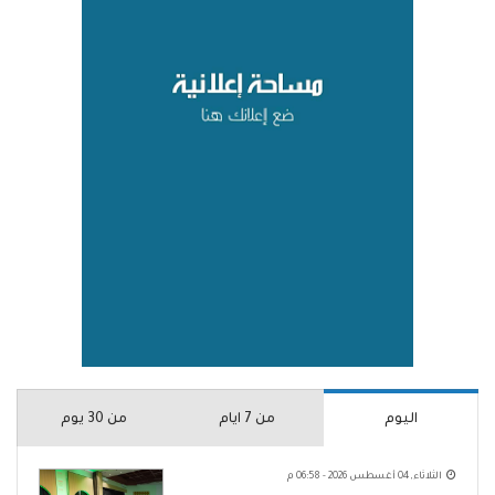
اليوم
من 7 ايام
من 30 يوم
الثلاثاء, 04 أغسطس 2026 - 06:58 م