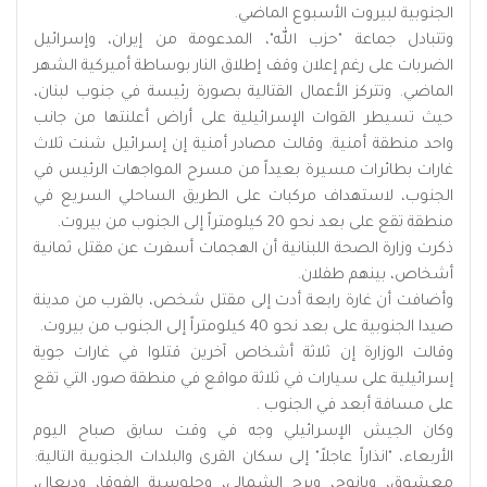
الجنوبية لبيروت الأسبوع الماضي.
وتتبادل جماعة "حزب الله"، المدعومة من إيران، وإسرائيل
الضربات على رغم إعلان وقف إطلاق النار بوساطة أميركية الشهر
الماضي. وتتركز الأعمال القتالية بصورة رئيسة في جنوب لبنان،
حيث تسيطر القوات الإسرائيلية على أراض أعلنتها من جانب
واحد منطقة أمنية. وقالت مصادر أمنية إن إسرائيل شنت ثلاث
غارات بطائرات مسيرة بعيداً من مسرح المواجهات الرئيس في
الجنوب، لاستهداف مركبات على الطريق الساحلي السريع في
منطقة تقع على بعد نحو 20 كيلومتراً إلى الجنوب من بيروت.
ذكرت وزارة الصحة اللبنانية أن الهجمات أسفرت عن ‌مقتل ثمانية
أشخاص، بينهم ‌طفلان.
وأضافت أن غارة رابعة أدت إلى مقتل شخص، بالقرب من مدينة
صيدا الجنوبية على ‌بعد ⁠نحو 40 كيلومتراً ⁠إلى الجنوب من بيروت.
وقالت الوزارة إن ثلاثة أشخاص آخرين قتلوا في غارات جوية
إسرائيلية على سيارات في ثلاثة مواقع في منطقة صور، التي تقع
على مسافة أبعد في الجنوب .
وكان الجيش الإسرائيلي وجه في وقت سابق صباح اليوم
الأربعاء، "انذاراً عاجلاً" إلى سكان القرى والبلدات الجنوبية التالية:
معشوق، ويانوح، وبرج الشمالي، وحلوسية الفوقا، ودبعال،