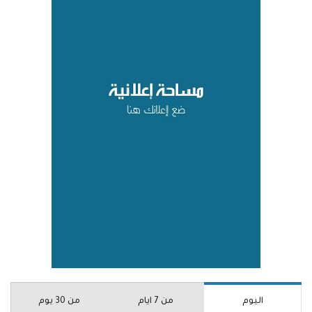
اليوم
من 7 ايام
من 30 يوم