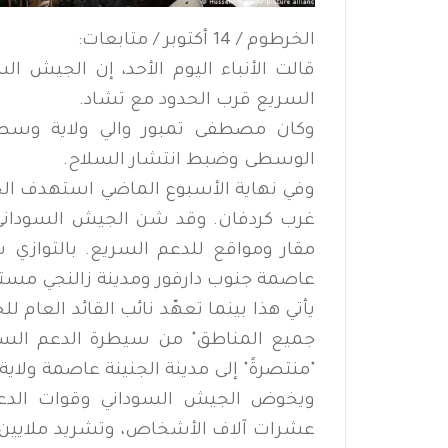
الخرطوم / 14 أكتوبر / متابعات:
قالت الأنباء اليوم الأحد، إن الجيش 
السريع قرب الحدود مع تشاد.
وكان مصطفى تمبور والي ولاية وسط د
الوسطى وضبط انتشار السلاح.
وفي نهاية الأسبوع الماضي استهدف الج
غرب كردفان. وقد شن الجيش السوداني 
مقار ومواقع للدعم السريع. بالتوازي 
عاصمة جنوب دارفور ومدينة زالنجي مست
يأتي هذا بينما تعهّد نائب القائد العام 
جميع المناطق" من سيطرة الدعم السر
"منتصرةً" إلى مدينة الجنينة عاصمة ولاية
عشرات آلاف الأشخاص، وتشريد ملايين آخ