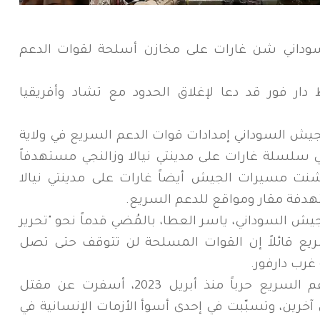
السوداني شن غارات على مخازن أسلحة لقوات الدعم
ار فور قد دعا لإغلاق الحدود مع تشاد وأفريقيا
يش السوداني إمدادات قوات الدعم السريع في ولاية
سلسلة غارات على مدينتي نيالا وزالنجي مستهدفاً
شنت مسيرات الجيش أيضاً غارات على مدينتي نيالا
هدفة مقار ومواقع للدعم السريع.
للجيش السوداني، ياسر العطا، بالمُضي قدماً نحو "تحرير
يع قائلاً إن القوات المسلحة لن تتوقف حتى تصل
 غرب دارفور.
ويخوض الجيش السوداني وقوات الدعم السريع حرباً منذ أبريل 2023، أسفرت عن مقتل
رين، وتسبّبت في إحدى أسوأ الأزمات الإنسانية في