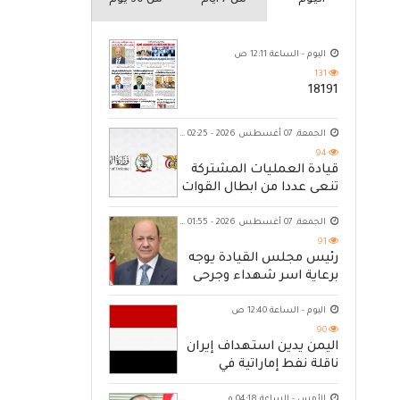
اليوم
من 7 ايام
من 30 يوم
اليوم - الساعة 12:11 ص
131
18191
الجمعة, 07 أغسطس 2026 - 02:25 ص
94
قيادة العمليات المشتركة
تنعى عددا من ابطال القوات
المسلحة
الجمعة, 07 أغسطس 2026 - 01:55 ص
91
رئيس مجلس القيادة يوجه
برعاية اسر شهداء وجرحى
الهجوم الإرهابي الحوثي والرد
الحازم على مصدر التهديد
اليوم - الساعة 12:40 ص
90
اليمن يدين استهداف إيران
ناقلة نفط إماراتية في
مضيق هرمز
الأمس - الساعة 04:18 م