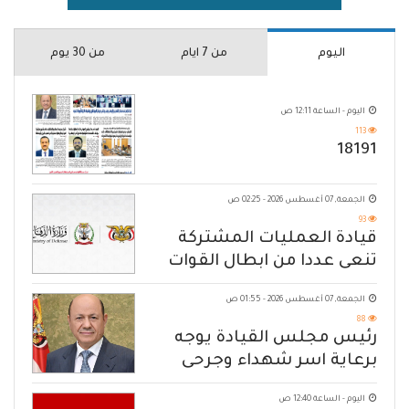
اليوم
من 7 ايام
من 30 يوم
اليوم - الساعة 12:11 ص
113
18191
الجمعة, 07 أغسطس 2026 - 02:25 ص
93
قيادة العمليات المشتركة
تنعى عددا من ابطال القوات
المسلحة
الجمعة, 07 أغسطس 2026 - 01:55 ص
88
رئيس مجلس القيادة يوجه
برعاية اسر شهداء وجرحى
الهجوم الإرهابي الحوثي والرد
اليوم - الساعة 12:40 ص
الحازم على مصدر التهديد