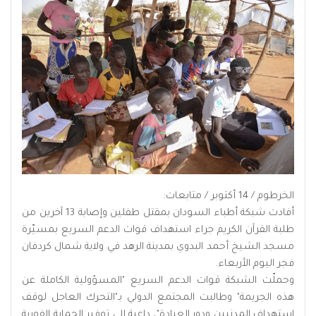
الخرطوم / 14 أكتوبر / متابعات:
أفادت شبكة أطباء السودان بمقتل طفلين وإصابة 13 آخرين من
طلبة القرآن الكريم جراء استهداف قوات الدعم السريع بمسيّرة
مسجد الشيخ أحمد البدوي بمدينة الرهد في ولاية شمال كردفان
فجر اليوم الأربعاء.
وحملّت الشبكة قوات الدعم السريع "المسؤولية الكاملة عن
هذه الجريمة" وطالبت المجتمع الدولي بـ"التحرك العاجل لوقف
استهداف المدنيين ودور العبادة"، داعية إلى توفير الحماية الفورية