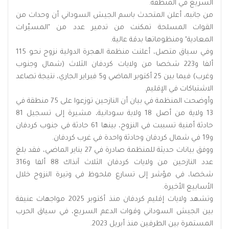
السريع في المنطقة.
من جانبه، أعلن المتحدث باسم الجيش السوداني أن وحدات من
القوات المسلحة تمكنت من تدمير عدد من "المسيّرات
المعادية" ومنظوماتها بدقة عالية.
وفي سياق متصل، أعلنت منظمة الهجرة الدولية نزوح نحو 115
ألفا و223 شخصا من ولايات كردفان الثلاث (شمال وجنوب
وغرب) فيما بين 25 أكتوبر الماضي و5 فبراير الجاري، نتيجة تصاعد
الاشتباكات في الإقليم.
وأوضحت المنظمة في بيان أن النازحين توزعوا على 75 منطقة في
13 ولاية من أصل 18 ولاية سودانية، مشيرة إلى تسجيل 81
حادثة أمنية تسببت في النزوح، بينها 61 حادثة في جنوب كردفان
و19 في شمال كردفان وحادثة واحدة في غرب كردفان.
ووفق بيانات حديثة للمنظمة صادرة في 27 يناير الماضي، فقد بلغ
عدد النازحين من ولايات كردفان الثلاث آنذاك 88 ألفا و316
شخصا، في مؤشر إلى تسارع ملحوظ في وتيرة النزوح خلال
الأسابيع الأخيرة.
وتشهد ولايات إقليم كردفان منذ أكتوبر 2025 مواجهات عنيفة
بين الجيش السوداني وقوات الدعم السريع، في سياق الحرب
المستمرة بين الطرفين منذ أبريل 2023.