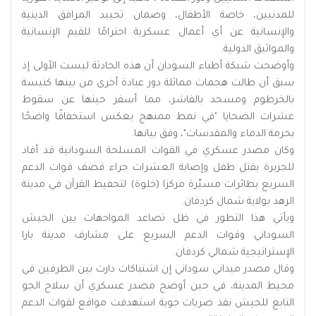
للمدنيين، خاصة الأطفال، وضمان تحييد المرافق الدينية
والإنسانية عن أي أعمال عسكرية احترامًا للقيم الإنسانية
والمواثيق الدولية.
وأوضحت شبكة أطباء السودان أن هذه الحادثة ليست الأولى إذ
سبق أن طالت هجمات مماثلة دور عبادة أخرى من بينها كنيسة
بالخرطوم ومسجد بالفاشر، مما أسفر حينها عن سقوط
عشرات الضحايا "في نمط ممنهج يعكس استخفافًا واضحًا
بحرمة الدماء والمقدسات"، وفق بيانها.
وكان مصدر عسكري في القوات المسلحة السودانية قد أفاد
للجزيرة بقتل طفل وإصابة العشرات جراء قصف قوات الدعم
السريع بطائرات مسيّرة مركزا (خلوة) لتحفيظ القرآن في مدينة
الرهد بولاية شمال كردفان.
ويأتي هذا التطور في ظل تصاعد المواجهات بين الجيش
السوداني وقوات الدعم السريع على مشارف مدينة بارا
الإستراتيجية شمالي كردفان.
وقال مصدر ميداني سوداني إن اشتباكات دارت بين الطرفين في
محيط المدينة، في حين أوضح مصدر عسكري أن سلاح الجو
التابع للجيش نفذ ضربات جوية استهدفت مواقع لقوات الدعم