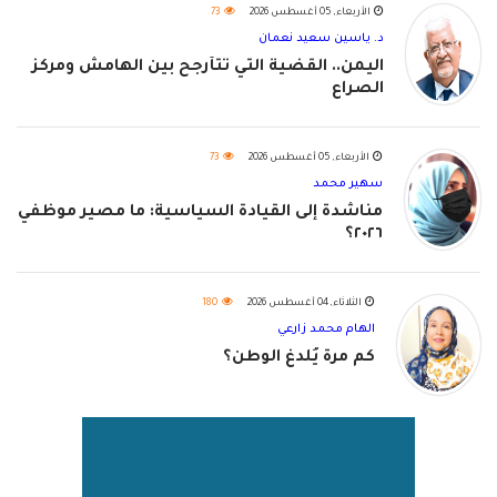
الأربعاء, 05 أغسطس 2026
73
د. ياسين سعيد نعمان
اليمن.. القضية التي تتأرجح بين الهامش ومركز
الصراع
الأربعاء, 05 أغسطس 2026
73
سهير محمد
مناشدة إلى القيادة السياسية: ما مصير موظفي
٢٠٢٦؟
الثلاثاء, 04 أغسطس 2026
180
الهام محمد زارعي
كم مرة يُلدغ الوطن؟