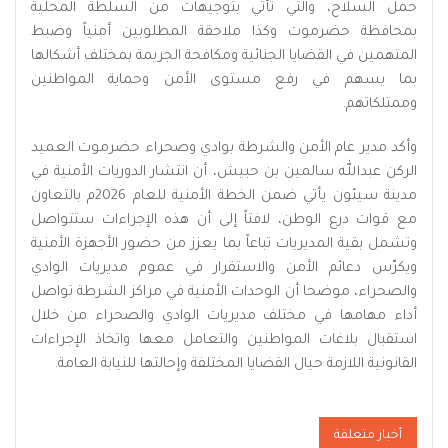
حمل السلاح، والتي تأتي بتوجيهات من السلطة المحلية
بمحافظة حضرموت وكذا ملاحقة المطلوبين أمنياً وضبط
المتهمين في القضايا الجنائية ومكافحة الجريمة بمختلف أشكالها
بما يسهم في رفع مستوى الأمن وحماية المواطنين
وممتلكاتهم.
وأكد مدير عام الأمن والشرطة بوادي وصحراء حضرموت العميد
الركن عبدالله سالمين بن حبيش، أن انتشار الدوريات الأمنية في
مدينة سيئون يأتي ضمن الخطة الأمنية للعام 2026م بالتعاون
مع قوات درع الوطن، لافتاً إلى أن هذه الإجراءات ستتواصل
وتشمل بقية المديريات تباعاً بما يعزز من حضور الأجهزة الأمنية
ويكرّس دعائم الأمن والاستقرار في عموم مديريات الوادي
والصحراء، موضحا أن الوحدات الأمنية في مراكز الشرطة تواصل
أداء مهامها في مختلف مديريات الوادي والصحراء من خلال
استقبال بلاغات المواطنين والتعامل معها واتخاذ الإجراءات
القانونية اللازمة حيال القضايا المختلفة وإحالتها للنيابة العامة.
أخبار متعلقة