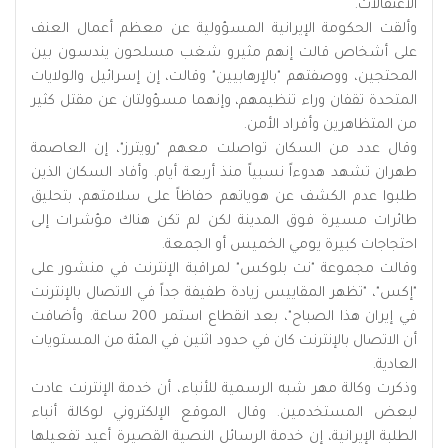
الاعتقالات.
وألقت الحكومة الإيرانية المسؤولية عن معظم أعمال العنف
على أشخاص قالت إنهم مثيرو شغب مسلحون يندسون بين
المحتجين، ووصفتهم "بالإرهابيين" وقالت، إن إسرائيل والولايات
المتحدة تقفان وراء تنظيمهم، وإنهما مسؤولتان عن مقتل كثير
من المتظاهرين وأفراد الأمن.
وقال عدد من السكان تواصلت معهم "رويترز"، إن العاصمة
طهران تشهد هدوءاً نسبياً منذ أربعة أيام. وأفاد السكان الذين
طلبوا عدم الكشف عن هوياتهم حفاظاً على سلامتهم، بتحليق
طائرات مسيرة فوق المدينة لكن لم تكن هناك مؤشرات إلى
احتجاجات كبيرة يومي الخميس أو الجمعة.
وقالت مجموعة "نت بلوكس" لمراقبة الإنترنت في منشور على
"إكس"، "تظهر المقاييس زيادة طفيفة جداً في الاتصال بالإنترنت
في إيران هذا الصباح"، بعد انقطاع استمر 200 ساعة. وأضافت
أن الاتصال بالإنترنت كان في حدود اثنين في المئة من المستويات
العادية.
وذكرت وكالة مهر شبه الرسمية للأنباء، أن خدمة الإنترنت عادت
لبعض المستخدمين. وقال الموقع الإلكتروني لوكالة أنباء
الطلبة الإيرانية، إن خدمة الرسائل النصية القصيرة أعيد تفعيلها