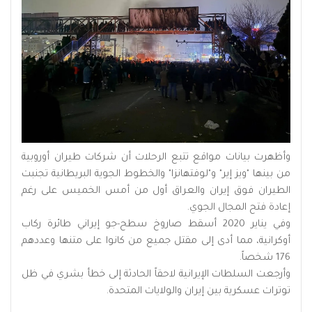
وأظهرت بيانات مواقع تتبع الرحلات أن شركات طيران أوروبية
من بينها "ويز إير" و"لوفتهانزا" والخطوط الجوية البريطانية تجنبت
الطيران فوق إيران والعراق أول من أمس الخميس على رغم
إعادة فتح المجال الجوي.
وفي يناير 2020 أسقط صاروخ سطح-جو إيراني طائرة ركاب
أوكرانية، مما أدى إلى مقتل جميع من كانوا على متنها وعددهم
176 شخصاً.
وأرجعت السلطات الإيرانية لاحقاً الحادثة إلى ‌خطأ بشري في ظل
توترات عسكرية بين إيران والولايات المتحدة.