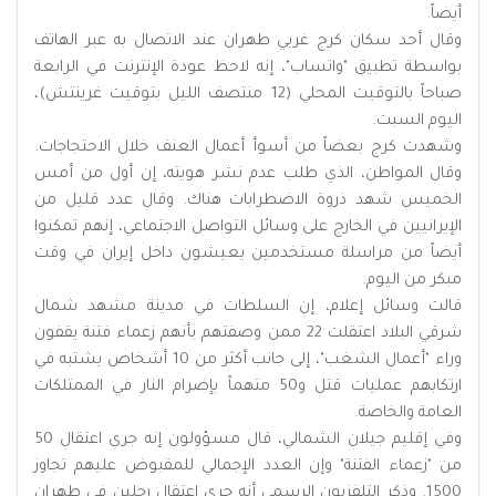
أيضاً.
وقال أحد سكان كرج غربي طهران عند الاتصال به عبر الهاتف
بواسطة تطبيق "واتساب"، إنه لاحظ عودة الإنترنت في الرابعة
صباحاً بالتوقيت المحلي (12 منتصف الليل بتوقيت غرينتش)،
اليوم السبت.
وشهدت كرج بعضاً من أسوأ أعمال العنف خلال الاحتجاجات.
وقال المواطن، الذي طلب عدم نشر هويته، إن أول من أمس
الخميس شهد ذروة الاضطرابات هناك. وقال عدد قليل من
الإيرانيين في الخارج على وسائل ⁠التواصل الاجتماعي، إنهم تمكنوا
أيضاً من مراسلة مستخدمين يعيشون داخل إيران في وقت
مبكر من اليوم.
قالت وسائل إعلام، إن السلطات في مدينة مشهد شمال
شرقي البلاد اعتقلت 22 ممن وصفتهم بأنهم زعماء فتنة يقفون
وراء "أعمال الشغب"، إلى جانب أكثر من 10 أشخاص يشتبه في
ارتكابهم عمليات قتل و50 متهماً بإضرام النار في الممتلكات
العامة والخاصة.
وفي إقليم جيلان الشمالي، قال مسؤولون إنه جرى اعتقال 50
من "زعماء الفتنة" وإن العدد الإجمالي للمقبوض عليهم تجاوز
1500. وذكر التلفزيون الرسمي أنه جرى اعتقال رجلين في طهران