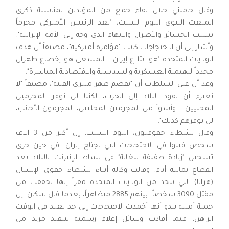
وقال خامنئي خلال لقاء جمع من المؤيدين لمناسبة ذكرى
المبعث النبوي اليوم السبت، "نعد الرئيس الأميركي مجرماً
بسبب الخسائر والأضرار، والاتهام الذي وجه إلى الأمة الإيرانية".
وأشار إلى أن الاحتجاجات كانت "مؤامرة أميركية"، مضيفاً أن هدف
الولايات المتحدة "هو ابتلاع إيران... المسعى هو إخضاع طهران
مجدداً للهيمنة العسكرية والسياسية والاقتصادية المباشرة".
وعد أن على السلطات أن "تقصم ظهر مثيري الفتنة"، مضيفاً "لا
نعتزم أن نقود البلاد إلى الحرب، لكننا لن نوفر المجرمين
المحليين... وأسوأ من المجرمين المحليين، المجرمون الأجانب،
لن نوفرهم كذلك".
وقال نشطاء حقوقيون، اليوم السبت، إن أكثر من 3 آلاف
شخص قتلوا في الاحتجاجات التي تجتاح إيران، في حين جرى
تسجيل "زيادة طفيفة للغاية" في نشاط الإنترنت بالبلاد بعد
انقطاع ثمانية أيام. وقالت وكالة أنباء نشطاء حقوق الإنسان
(هرانا) التي تتخذ من الولايات المتحدة مقراً إنها تحققت من
مقتل 3090 شخصاً، بينهم 2885 متظاهراً، بعدما قال سكان، إن
حملة أمنية يبدو أنها أخمدت الاحتجاجات إلى حد بعيد في الوقت
الراهن، فيما أفادت وسائل إعلام رسمية بتنفيذ مزيد من