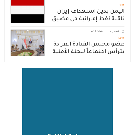
الحازم على مصدر التهديد
89
اليمن يدين استهداف إيران
ناقلة نفط إماراتية في مضيق
هرمز
الأمس - الساعة 11:54 م
84
عضو مجلس القيادة العرادة
يترأس اجتماعاً للجنة الأمنية
العسكرية بمأرب