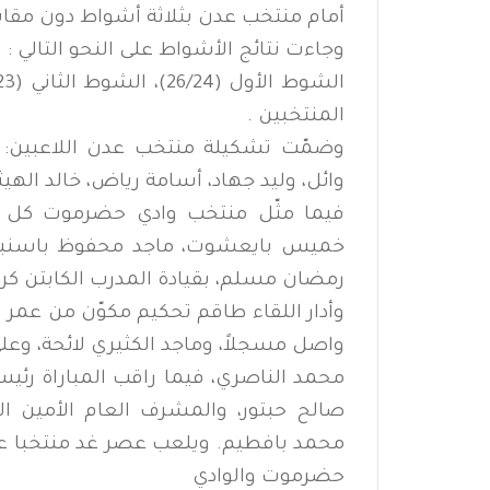
أمام منتخب عدن بثلاثة أشواط دون مقابل
وجاءت نتائج الأشواط على النحو التالي :
المنتخبين .
وضمّت تشكيلة منتخب عدن اللاعبين: 
وائل، وليد جهاد، أسامة رياض، خالد الهي
فيما مثّل منتخب وادي حضرموت كل م
خميس بايعشوت، ماجد محفوظ باسنبل،
رمضان مسلم، بقيادة المدرب الكابتن كر
وأدار اللقاء طاقم تحكيم مكوّن من عمر ا
واصل مسجلاً، وماجد الكثيري لائحة، و
محمد الناصري، فيما راقب المباراة رئيس 
صالح حبتور، والمشرف العام الأمين الع
محمد بافطيم. ويلعب عصر غد منتخبا عدن
حضرموت والوادي