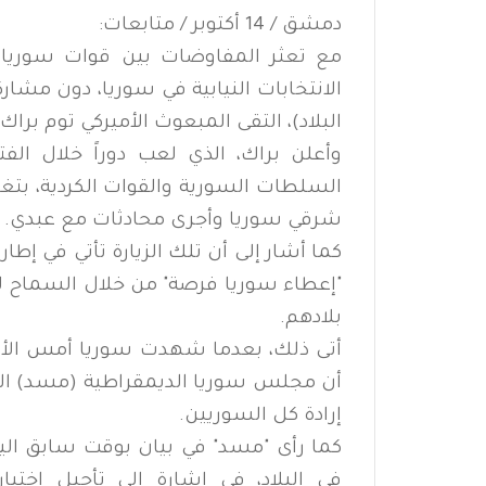
دمشق / 14 أكتوبر / متابعات:
مع تعثر المفاوضات بين قوات سوريا 
الانتخابات النيابية في سوريا، دون مش
البلاد)، التقى المبعوث الأميركي توم بر
وأعلن براك، الذي لعب دوراً خلال ال
السلطات السورية والقوات الكردية، بتغر
شرقي سوريا وأجرى محادثات مع عبدي.
كما أشار إلى أن تلك الزيارة تأتي في إطار
"إعطاء سوريا فرصة" من خلال السماح للس
بلادهم.
أتى ذلك، بعدما شهدت سوريا أمس الأحد
أن مجلس سوريا الديمقراطية (مسد) الجنا
إرادة كل السوريين.
كما رأى "مسد" في بيان بوقت سابق اليو
في البلاد، في إشارة إلى تأجيل اخت