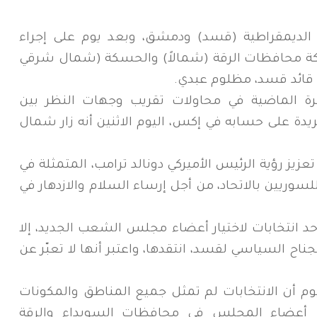
الديمقراطية (قسد) ودمشق، وبعد يوم على إجراء
اركة محافظات الرقة (شمالاً) والحسكة (شمال شرقي
اك قائد قسد، مظلوم عبدي.
فترة الماضية في محاولات تقريب وجهات النظر بين
يدة على حسابه في إكس، اليوم الاثنين أنه زار شمال
 تعزيز رؤية الرئيس الأميركي دونالد ترامب، المتمثلة في
وريين بالاتحاد، من أجل إرساء السلام والازدهار في
 انتخابات لاختيار أعضاء مجلس الشعب الجديد، إلا
ح السياسي لقسد، انتقدها، واعتبر أنها لا تعبّر عن
م أن الانتخابات لم تمثل جميع المناطق والمكونات
يار أعضاء المجلس في محافظات السويداء والرقة