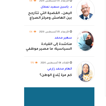
الأربعاء, 05 أغسطس 2026
64
د. ياسين سعيد نعمان
اليمن.. القضية التي تتأرجح
بين الهامش ومركز الصراع
الأربعاء, 05 أغسطس 2026
64
سهير محمد
مناشدة إلى القيادة
السياسية: ما مصير موظفي
٢٠٢٦؟
الثلاثاء, 04 أغسطس 2026
170
الهام محمد زارعي
كم مرة يُلدغ الوطن؟