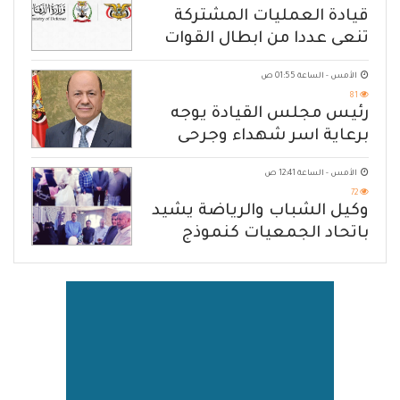
قيادة العمليات المشتركة
تنعى عددا من ابطال القوات
المسلحة
الأمس - الساعة 01:55 ص
81
رئيس مجلس القيادة يوجه
برعاية اسر شهداء وجرحى
الهجوم الإرهابي الحوثي والرد
الأمس - الساعة 12:41 ص
الحازم على مصدر التهديد
72
وكيل الشباب والرياضة يشيد
باتحاد الجمعيات كنموذج
للانتقال من الإغاثة إلى التنمية