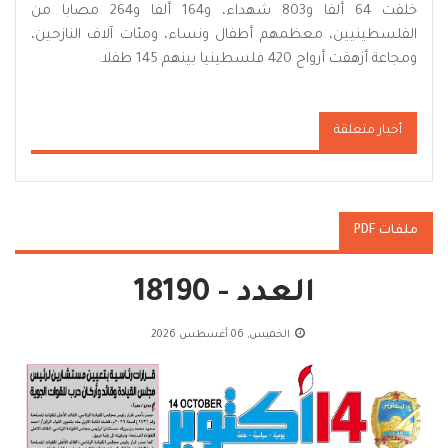
خلفت 64 ألفا و803 شهداء، و164 ألفا و264 مصابا من
الفلسطينيين، معظمهم أطفال ونساء، ومئات آلاف النازحين،
ومجاعة أزهقت أرواح 420 فلسطينيا بينهم 145 طفلا.
أخبار متعلقة
ملفات PDF
العدد - 18190
الخميس, 06 أغسطس 2026