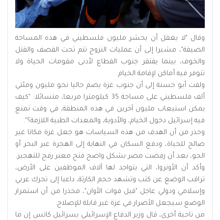
وقال "لا يعقل أن يحشر مليون فلسطيني في هذه المساحة
الضيقة"، مشيرا إلى أن عمليات النزوح تتم تحت القصف والقتل
والخوف، بينما يفتقر جنوب القطاع لأدنى مقومات الحياة ولا
تتوفر فيه أماكن لإقامة الخيام.
ولفت أبو حسنة إلى أن جنوب غزة يضم حاليا نحو مليون ومئتي
ألف فلسطيني على مساحة 35 كيلومترا مربعا، متسائلا: "كيف
يمكن استيعاب مليون آخرين في هذه المنطقة، في وقت تمنع
فيه إسرائيل دخول الخيام، والأدوية، والمعدات الطبية اللازمة؟".
وحذر من أن الهدف من هذه السياسات هو جعل غزة مكانا غير
صالح للحياة، ودفع السكان في النهاية إلى الهجرة عبر البحر أو
الجو، بعد أن رفضت مصر بشكل واضح فتح معبر رفح للتهجير.
وأكد أن الأونروا، التي يتواجد لها آلاف الموظفين على الأرض،
تراقب الوضع عن كثب وتشهد حجم الكارثة، داعيا إلى تحرك عربي
وإسلامي ودولي عاجل "قبل فوات الأوان"، محذرا من أن استمرار
الوضع سيجعل الأضرار في غزة غير قابلة للإصلاح.
من ناحية أخرى، قال وزير الدفاع الإسرائيلي يسرائيل كاتس إن ما