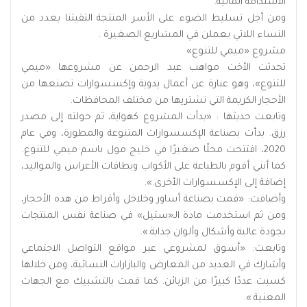
الاستدامة المالية.
ومن أجل تسليط الضوء على الأسر المنتجة التقيتنا بعدد من
النساء اللاتي يعملن في المشاريع الصغيرة .
مشروع «ميمي للتنوع»
تحدثت الأخت مواهب عبد الرحمن عن مشروعها «ميمي
للتنوع»، وهو عبارة عن أعمال يدوية وإكسسوارات تصنعها من
الأحجار الكريمة التي تشتريها من مختلف المحافظات.
وتابعت حديثها : «بدأت المشروع كهواية، ثم حولته إلى مصدر
رزق. بدأت بصناعة الإكسسوارات المتنوعة والمطورة، وفي عام
2020، افتتحت محلًا صغيرًا في خليج مول باسم ميمي للتنوع.
كما أنني أقوم بالطباعة على الأكواب وبطاقات الأعراس والمواليد،
إضافة إلى الإكسسوارات الأخرى.».
وأضافت: «قمت بصناعة أساور وخلاخل وأقراط من هذه الأحجار،
ومن ثم استخدمت مادة الـ«ستيل» في صناعة نفس المنتجات
بجودة عالية وأشكال وألوان جذابة.».
وتابعت: «أسوق لمشروعي عبر مواقع التواصل الاجتماعي
وأشارك في العديد من المعارض والبازارات النسائية، ومن خلالها
كسبت عددًا كبيرًا من الزبائن. كما قمت بالتشبيك مع الجهات
المعنية.».