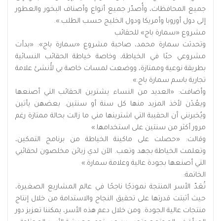
جميع المحافظات، وأُصدّر جميع أنواع وأصناف البخور والعطور
إلى دول أوروبا وأمريكا ودول الخليج حسب الطلب.».
مشروع «سمارة باج» للحقائب
وتحدثت سمارة محمد، صاحبة مشروع «سمارة باج»: «بدأت
مشروعي حبًا في الخياطة، وخاصة خياطة الحقائب النسائية
بطريقة نوعية وممتازة، ووضعت لمسات خاصة بي لأُنشئ علامة
تجارية باسم سمارة باج.»
وأضافت: «العديد من النساء يشترين الحقائب التي أصنعها
ويعُدْن لأخذ المزيد منها كل سنة أو سنتين. بعضهن يأتين
ويُخبرنني أن الحقيبة التي اشترينها مني ما زالت بحالة ممتازة رغم
مرور أكثر من سنتين على استخدامها.»
وقالت: «حصلت على ماكينة الخياطة من برنامج التمكين،
وتعلمت الخياطة بجهد وتعب. الآن لدي زبائن مخلصون لحقائبي
التي أصنعها بجودة عالية وعلامة سمارة.»
الخاتمة:
تُعَدّ الأسر المنتجة نموذجًا ناجحًا في عالم المشاريع الصغيرة،
حيث أثبتت قدرتها على تحقيق النجاح والاستدامة من خلال إنتاج
منتجات عالية الجودة. ومن خلال دعم هذه الأسر، يمكننا تعزيز دور