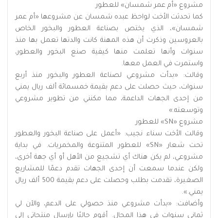
مشروع «أم عمر شمسان» للعطور
كما تحدثت الأخت لواحظ عبده شمسان عن مشروعها «أم عمر
شمسان»، الذي يختص بصناعة العطور والبخور الخاص
بالعروسين وذكرت أن هذه المهنة كانت والدتها تعمل بها منذ
سنوات وأنها تعلمت منها كيفية صنع البخور والعطور،
واستمرت في العمل معها.
وقالت: «بدأت مشروعي لصناعة العطور والبخور منذ أربع
سنوات، حيث حصلت على دعم بقيمة خمسمائة ألف ريال يمني
من إحدى الجهات الداعمة، مما مكنني من تطوير مشروعي
وتوسعته.»
مشروع «SN» للعطور
وقالت الأخت سناء نجيب: «أعمل على صناعة البخور والعطور
تحت شعار «SN» للعطور المتنوعة والمخمريات. في بداية
مشروعي، لم يكن هناك أي تشجيع من الأهل أو أي جهة أخرى،
ولكن عندما سمعت أن إحدى الجهات تقدم دعمًا للمشاريع
الصغيرة، تقدمت بطلب وحصلت على دعم بقيمة 500 ألف ريال
يمني.».
وأضافت: «بدأت مشروعي منذ حصولي على الدعم، والآن لي
ثماني سنوات في هذا المجال. أقوم حاليًا بإرسال منتجاتي إلى