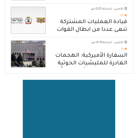
الهجوم الإرهابي الحوثي والرد
الأمس - الساعة 02:25 ص
الحازم على مصدر التهديد
65
قيادة العمليات المشتركة
تنعى عددا من ابطال القوات
المسلحة
الأمس - الساعة 01:16 ص
61
السفارة الأميركية: الهجمات
الغادرة للمليشيات الحوثية
في حضرموت ومأرب إرهاباً
بحق الشعب اليمني