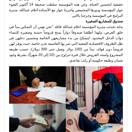
حقيقية لتحسين الحياة، وعن هذه المؤسسة سلطت صحيفة 14 أكتوبر الضوء
حول المؤسسة ودورها المجتمعي واجرينا خوار مع الأستاذة أحلام عبدالله، مديرة
البرامج في المؤسسة وخرجنا بالاتي :
صندوق للمشاريع الصغيرة
بداية تحدثت مديرة المؤسسة احلام عبدالله قائلة :"نحن نؤمن أن التمكين يبدأ في
خلق الفرص، ولهذا أطلقنا صندوقاً دواراً يمنح قروضاً حسنة وصغيرة للنساء
ذوات الدخل المحدود، ليتمكنّ من بدء مشاريعهن الخاصة وتحسين دخلهن في
ظل الظروف الاقتصادية الصعبة التي تمر بها العاصمة عدن خاصة، حيث يوفر لهن
قروضاً دون فوائد، تبدأ من (100 دولار وتصل حتى 300 دولار)، حسب طبيعة
المشروع وتُسدد القروض خلال فترة تتراوح بين (10 إلى 20 شهراً)، بشرط وجود
ضمان وظيفة حكومية أو راتب تقاعدي..