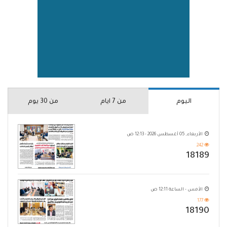
اليوم
من 7 ايام
من 30 يوم
الأربعاء, 05 أغسطس 2026 - 12:13 ص
242
18189
الأمس - الساعة 12:11 ص
177
18190