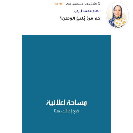
الثلاثاء, 04 أغسطس 2026
156
الهام محمد زارعي
كم مرة يُلدغ الوطن؟