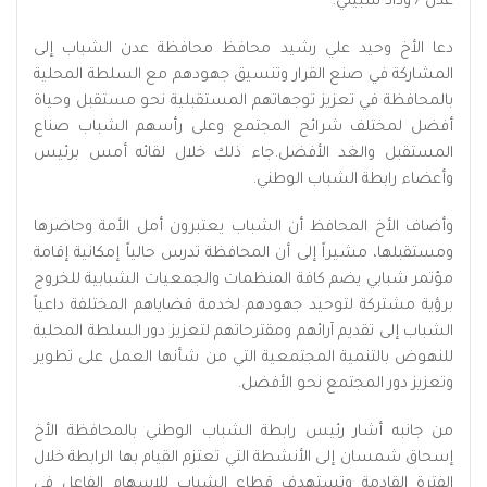
عدن / وداد شبيلي:
دعا الأخ وحيد علي رشيد محافظ محافظة عدن الشباب إلى
المشاركة في صنع القرار وتنسيق جهودهم مع السلطة المحلية
بالمحافظة في تعزيز توجهاتهم المستقبلية نحو مستقبل وحياة
أفضل لمختلف شرائح المجتمع وعلى رأسهم الشباب صناع
المستقبل والغد الأفضل.جاء ذلك خلال لقائه أمس برئيس
وأعضاء رابطة الشباب الوطني.
وأضاف الأخ المحافظ أن الشباب يعتبرون أمل الأمة وحاضرها
ومستقبلها، مشيراً إلى أن المحافظة تدرس حالياً إمكانية إقامة
مؤتمر شبابي يضم كافة المنظمات والجمعيات الشبابية للخروج
برؤية مشتركة لتوحيد جهودهم لخدمة قضاياهم المختلفة داعياً
الشباب إلى تقديم آرائهم ومقترحاتهم لتعزيز دور السلطة المحلية
للنهوض بالتنمية المجتمعية التي من شأنها العمل على تطوير
وتعزيز دور المجتمع نحو الأفضل.
من جانبه أشار رئيس رابطة الشباب الوطني بالمحافظة الأخ
إسحاق شمسان إلى الأنشطة التي تعتزم القيام بها الرابطة خلال
الفترة القادمة وتستهدف قطاع الشباب للإسهام الفاعل في