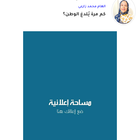
الهام محمد زارعي
كم مرة يُلدغ الوطن؟