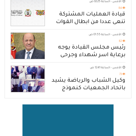
الأمس - الساعة 02:25 ص
84
قيادة العمليات المشتركة
تنعى عددا من ابطال القوات
المسلحة
الأمس - الساعة 01:55 ص
82
رئيس مجلس القيادة يوجه
برعاية اسر شهداء وجرحى
الهجوم الإرهابي الحوثي والرد
الأمس - الساعة 12:41 ص
الحازم على مصدر التهديد
73
وكيل الشباب والرياضة يشيد
باتحاد الجمعيات كنموذج
للانتقال من الإغاثة إلى التنمية